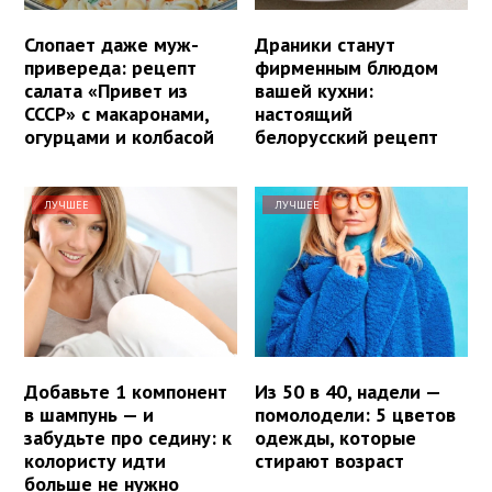
Слопает даже муж-
Драники станут
привереда: рецепт
фирменным блюдом
салата «Привет из
вашей кухни:
СССР» с макаронами,
настоящий
огурцами и колбасой
белорусский рецепт
ЛУЧШЕЕ
ЛУЧШЕЕ
Добавьте 1 компонент
Из 50 в 40, надели —
в шампунь — и
помолодели: 5 цветов
забудьте про седину: к
одежды, которые
колористу идти
стирают возраст
больше не нужно