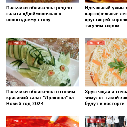
Пальчики оближешь: рецепт
Идеальный ужин з
салата «Дюймовочка» к
картофельные ле
новогоднему столу
хрустящей корочк
тягучим сыром
ЛУЧШЕЕ
ЛУЧШЕЕ
Пальчики оближешь: готовим
Хрустящая и сочна
красивый салат "Дракоша" на
зиму: от такой за
Новый год 2024
будут в восторге
ЛУЧШЕЕ
ЛУЧШЕЕ