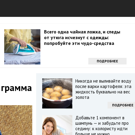
Всего одна чайная ложка, и следы
от утюга исчезнут с одежды:
попробуйте эти чудо-средства
ПОДРОБНЕЕ
Никогда не выливайте воду
 грамма
после варки картофеля: эта
жидкость буквально на вес
золота
ПОДРОБНЕЕ
Добавьте 1 компонент в
шампунь — и забудьте про
седину: к колористу идти
больше не нужно