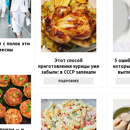
 с полок эти
весны
Этот способ
5 ошиб
приготовления курицы уже
которы
забыли: в СССР запекали
выгля
только так, и получалось
ПОДРОБНЕЕ
вкуснее, чем на гриле
 ложки — и