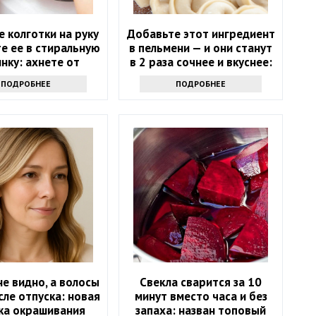
 колготки на руку
Добавьте этот ингредиент
те ее в стиральную
в пельмени — и они станут
нку: ахнете от
в 2 раза сочнее и вкуснее:
результата
понравится всем
ПОДРОБНЕЕ
ПОДРОБНЕЕ
е видно, а волосы
Свекла сварится за 10
сле отпуска: новая
минут вместо часа и без
ка окрашивания
запаха: назван топовый