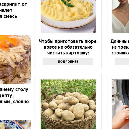
аскрипит от
налет
я смесь
Чтобы приготовить пюре,
Длинны
вовсе не обязательно
из трен
чистить картошку:
стрижки
раскрыт топовый секрет
модным 
ПОДРОБНЕЕ
днему столу
цепту:
чным, словно