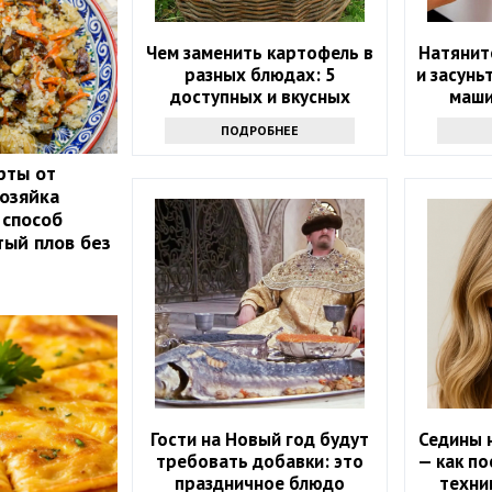
Чем заменить картофель в
Натяните
разных блюдах: 5
и засунь
доступных и вкусных
маши
альтернатив
ПОДРОБНЕЕ
рты от
озяйка
 способ
тый плов без
Гости на Новый год будут
Седины н
требовать добавки: это
— как по
праздничное блюдо
техни