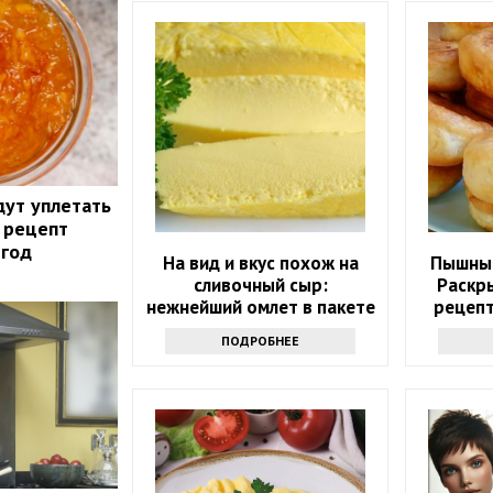
дут уплетать
 рецепт
 год
На вид и вкус похож на
Пышные
сливочный сыр:
Раскр
нежнейший омлет в пакете
рецепт
всего за 10 минут
мам
ПОДРОБНЕЕ