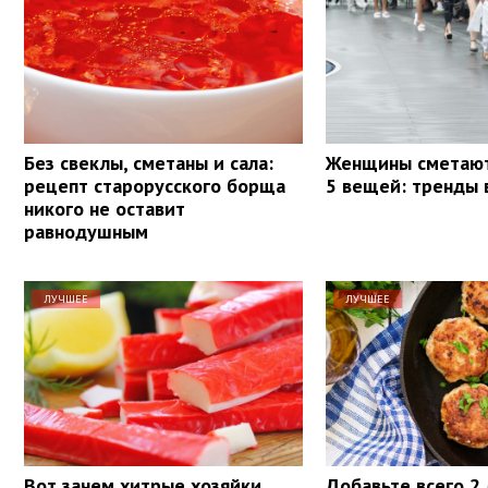
Без свеклы, сметаны и сала:
Женщины сметают
рецепт старорусского борща
5 вещей: тренды 
никого не оставит
равнодушным
ЛУЧШЕЕ
ЛУЧШЕЕ
Вот зачем хитрые хозяйки
Добавьте всего 2