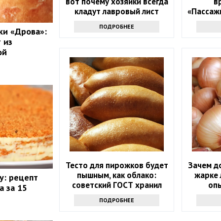
вот почему хозяйки всегда
в
кладут лавровый лист
«Пассаж
прямо в сахар
и сол
ПОДРОБНЕЕ
ки «Дрова»:
 из
ой
Тесто для пирожков будет
Зачем д
пышным, как облако:
жарке 
у: рецепт
советский ГОСТ хранил
оп
а за 15
один секрет
ПОДРОБНЕЕ