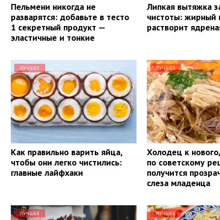
Пельмени никогда не
Липкая вытяжка з
разварятся: добавьте в тесто
чистоты: жирный 
1 секретный продукт —
растворит ядрена
эластичные и тонкие
ЛУЧШЕЕ
ЛУЧШЕЕ
Как правильно варить яйца,
Холодец к нового
чтобы они легко чистились:
по советскому ре
главные лайфхаки
получится прозра
слеза младенца
ЛУЧШЕЕ
ЛУЧШЕЕ