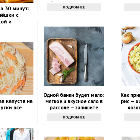
обожали русские цари
маскир
ПОДРОБНЕЕ
а 30 минут:
л
пёшки с
ой и
Одной банки будет мало:
Как при
я капуста на
мягкое и вкусное сало в
рис — х
куски все
рассоле — запишите
хозяе
рецепт
ПОДРОБНЕЕ