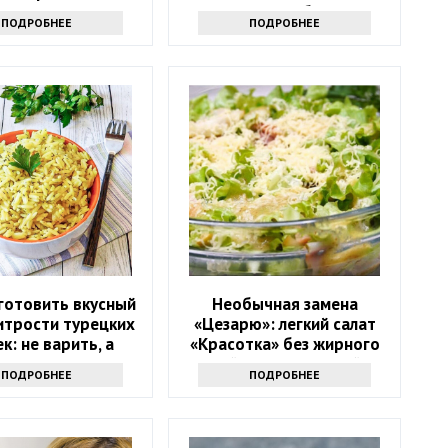
ует седину лучше
способ
ПОДРОБНЕЕ
ПОДРОБНЕЕ
юбой краски
готовить вкусный
Необычная замена
итрости турецких
«Цезарю»: легкий салат
к: не варить, а
«Красотка» без жирного
жарить
майонеза и сухарей
ПОДРОБНЕЕ
ПОДРОБНЕЕ