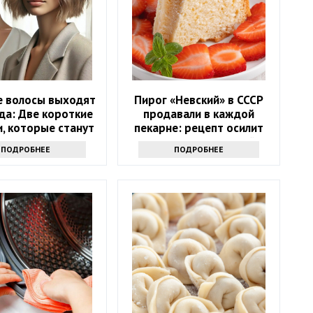
е волосы выходят
Пирог «Невский» в СССР
да: Две короткие
продавали в каждой
, которые станут
пекарне: рецепт осилит
хитом весны 2025
даже неопытная хозяйка
ПОДРОБНЕЕ
ПОДРОБНЕЕ
года