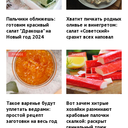
Пальчики оближешь:
Хватит пичкать родных
готовим красивый
оливье и винегретом:
салат "Дракоша" на
салат «Советский»
Новый год 2024
сразит всех наповал
ЛУЧШЕЕ
ЛУЧШЕЕ
Такое варенье будут
Вот зачем хитрые
уплетать ведрами:
хозяйки разминают
простой рецепт
крабовые палочки
заготовки на весь год
скалкой: раскрыт
гениальный трюк