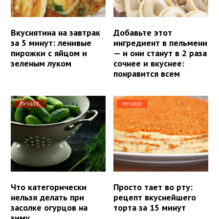
Вкуснятина на завтрак
Добавьте этот
за 5 минут: ленивые
ингредиент в пельмени
пирожки с яйцом и
— и они станут в 2 раза
зеленым луком
сочнее и вкуснее:
понравится всем
ЛУЧШЕЕ
ЛУЧШЕЕ
Что категорически
Просто тает во рту:
нельзя делать при
рецепт вкуснейшего
засолке огурцов на
торта за 15 минут
зиму