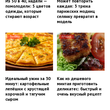
Из 50 в 40, надели —
Может повторить
помолодели: 5 цветов
каждая: 3 трюка
одежды, которые
парижских модниц
стирают возраст
селянку превратят в
модель
ЛУЧШЕЕ
ЛУЧШЕЕ
Идеальный ужин за 30
Как из дешевого
минут: картофельные
минтая приготовить
лепёшки с хрустящей
деликатес: быстрый и
корочкой и тягучим
очень вкусный рецепт
сыром