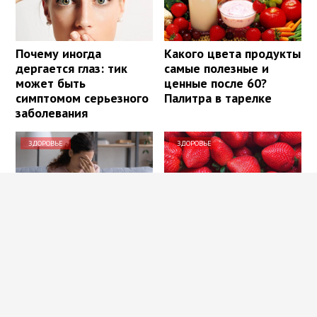
Почему иногда
Какого цвета продукты
дергается глаз: тик
самые полезные и
может быть
ценные после 60?
симптомом серьезного
Палитра в тарелке
заболевания
ЗДОРОВЬЕ
ЗДОРОВЬЕ
Как восстановить
Польза
зрение без операции:
«клубникотерапии»:
методы, которые
почему ученые
работают
призывают людей в
возрасте 50+ налегать
на эту ягоду