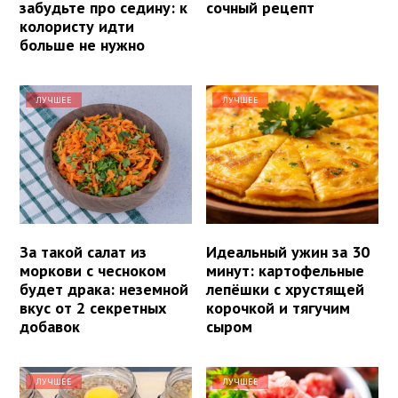
забудьте про седину: к
сочный рецепт
колористу идти
больше не нужно
ЛУЧШЕЕ
ЛУЧШЕЕ
За такой салат из
Идеальный ужин за 30
моркови с чесноком
минут: картофельные
будет драка: неземной
лепёшки с хрустящей
вкус от 2 секретных
корочкой и тягучим
добавок
сыром
ЛУЧШЕЕ
ЛУЧШЕЕ