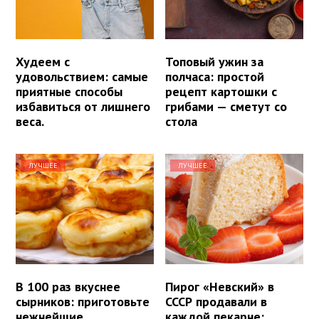
Худеем с
Топовый ужин за
удовольствием: самые
полчаса: простой
приятные способы
рецепт картошки с
избавиться от лишнего
грибами — сметут со
веса.
стола
ЛУЧШЕЕ
ЛУЧШЕЕ
В 100 раз вкуснее
Пирог «Невский» в
сырников: приготовьте
СССР продавали в
нежнейшие
каждой пекарне: