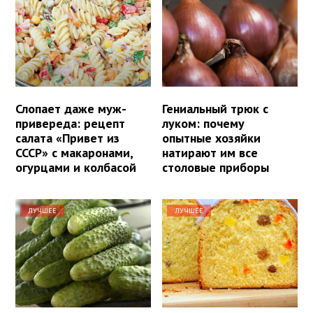
Слопает даже муж-
Гениальный трюк с
привереда: рецепт
луком: почему
салата «Привет из
опытные хозяйки
СССР» с макаронами,
натирают им все
огурцами и колбасой
столовые приборы
ЛУЧШЕЕ
ЛУЧШЕЕ