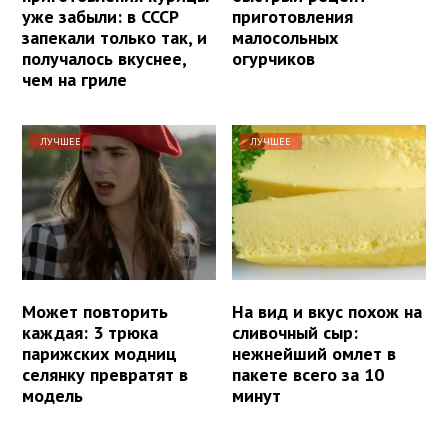
уже забыли: в СССР
приготовления
запекали только так, и
малосольных
получалось вкуснее,
огурчиков
чем на гриле
ЛУЧШЕЕ
ЛУЧШЕЕ
Может повторить
На вид и вкус похож на
каждая: 3 трюка
сливочный сыр:
парижских модниц
нежнейший омлет в
селянку превратят в
пакете всего за 10
модель
минут