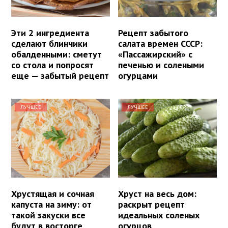
Эти 2 ингредиента
Рецепт забытого
сделают блинчики
салата времен СССР:
обалденными: сметут
«Пассажирский» с
со стола и попросят
печенью и солеными
еще — забытый рецепт
огурцами
ЛУЧШЕЕ
ЛУЧШЕЕ
Хрустящая и сочная
Хруст на весь дом:
капуста на зиму: от
раскрыт рецепт
такой закуски все
идеальных соленых
будут в восторге
огурцов