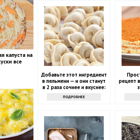
я капуста на
куски все
Добавьте этот ингредиент
Прост
в пельмени — и они станут
рецепт 
в 2 раза сочнее и вкуснее:
з
понравится всем
ПОДРОБНЕЕ