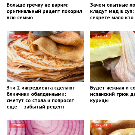
Больше гречку не варим:
Зачем опытные х
оригинальный рецепт покорил
кладут мед в суп:
всю семью
секрете мало кто
ЛУЧШЕЕ
ЛУЧШЕЕ
Эти 2 ингредиента сделают
Будет нежная и со
блинчики обалденными:
испанский трюк д
сметут со стола и попросят
курицы
еще — забытый рецепт
ЛУЧШЕЕ
ЛУЧШЕЕ