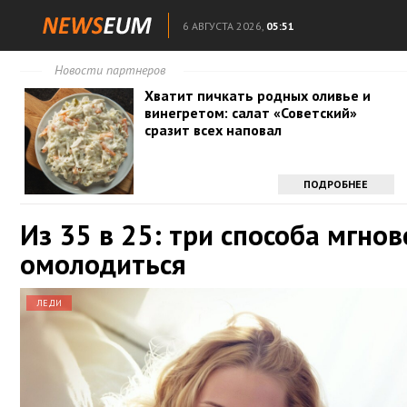
6 АВГУСТА 2026,
05:51
Новости партнеров
Хватит пичкать родных оливье и
винегретом: салат «Советский»
сразит всех наповал
ПОДРОБНЕЕ
Из 35 в 25: три способа мгно
омолодиться
ЛЕДИ