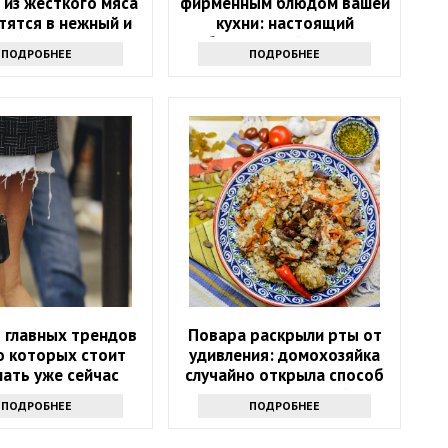
 из жесткого мяса
фирменным блюдом вашей
тятся в нежный и
кухни: настоящий
ный деликатес
белорусский рецепт
ПОДРОБНЕЕ
ПОДРОБНЕЕ
5 главных трендов
Повара раскрыли рты от
о которых стоит
удивления: домохозяйка
ать уже сейчас
случайно открыла способ
сделать рассыпчатый плов
ПОДРОБНЕЕ
ПОДРОБНЕЕ
без усилий