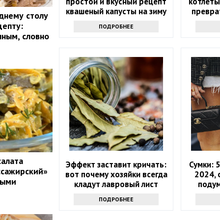
простой и вкусный рецепт
котлеты
квашеный капусты на зиму
превра
днему столу
соч
цепту:
ПОДРОБНЕЕ
чным, словно
салата
Эффект заставит кричать:
Сумки: 
ссажирский»
вот почему хозяйки всегда
2024, 
ными
кладут лавровый лист
подум
прямо в сахар
ПОДРОБНЕЕ