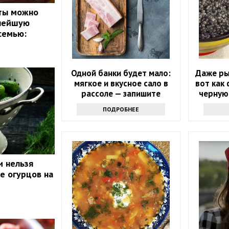
сты можно
снейшую
семью:
Одной банки будет мало:
Даже ры
мягкое и вкусное сало в
вот как
рассоле — запишите
черную
рецепт
ПОДРОБНЕЕ
и нельзя
е огурцов на