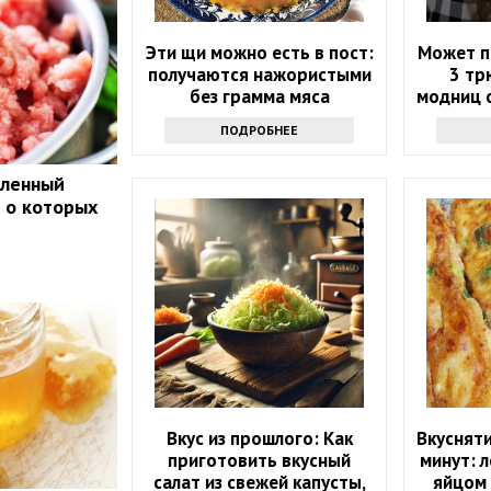
Эти щи можно есть в пост:
Может п
получаются нажористыми
3 тр
без грамма мяса
модниц 
ПОДРОБНЕЕ
оленный
, о которых
Вкус из прошлого: Как
Вкусняти
приготовить вкусный
минут: 
салат из свежей капусты,
яйцом 