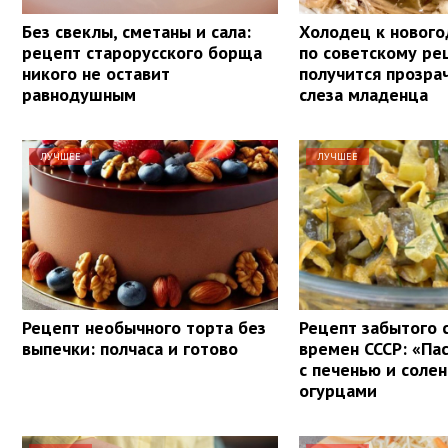
Без свеклы, сметаны и сала:
Холодец к нового
рецепт старорусского борща
по советскому ре
никого не оставит
получится прозра
равнодушным
слеза младенца
ЛУЧШЕЕ
ЛУЧШЕЕ
Рецепт необычного торта без
Рецепт забытого 
выпечки: полчаса и готово
времен СССР: «Па
с печенью и соле
огурцами