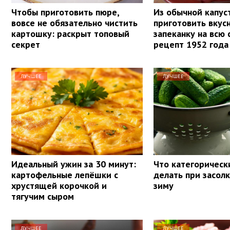
Чтобы приготовить пюре,
Из обычной капу
вовсе не обязательно чистить
приготовить вку
картошку: раскрыт топовый
запеканку на всю 
секрет
рецепт 1952 года
ЛУЧШЕЕ
ЛУЧШЕЕ
Идеальный ужин за 30 минут:
Что категорическ
картофельные лепёшки с
делать при засолк
хрустящей корочкой и
зиму
тягучим сыром
ЛУЧШЕЕ
ЛУЧШЕЕ