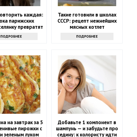
овторить каждая:
Такие готовили в школах
юка парижских
СССР: рецепт нежнейших
селянку превратят
мясных котлет
в модель
ПОДРОБНЕЕ
ПОДРОБНЕЕ
на на завтрак за 5
Добавьте 1 компонент в
ленивые пирожки с
шампунь — и забудьте про
и зеленым луком
седину: к колористу идти