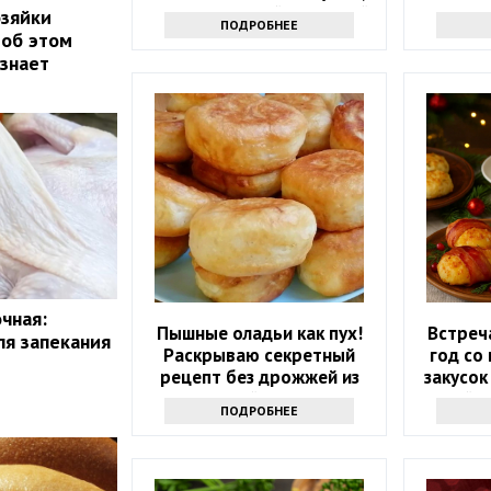
как в советской школьной
озяйки
ПОДРОБНЕЕ
столовой
 об этом
 знает
чная:
Пышные оладьи как пух!
Встреч
ля запекания
Раскрываю секретный
год со
рецепт без дрожжей из
закусок
маминой тетради
гостей 
ПОДРОБНЕЕ