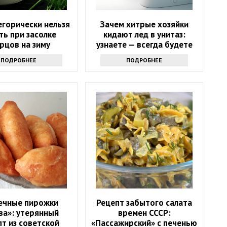
егорически нельзя
Зачем хитрые хозяйки
ть при засолке
кидают лед в унитаз:
рцов на зиму
узнаете — всегда будете
делать только так
ПОДРОБНЕЕ
ПОДРОБНЕЕ
ечные пирожки
Рецепт забытого салата
ва»: утерянный
времен СССР:
т из советской
«Пассажирский» с печенью