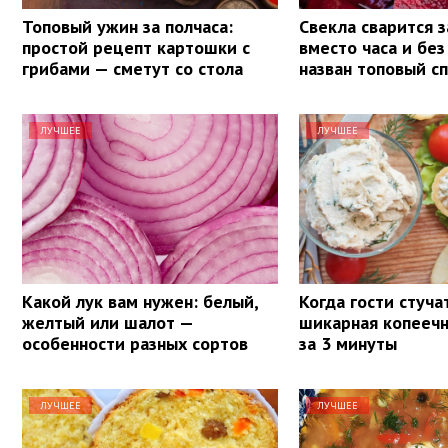
Топовый ужин за полчаса:
Свекла сварится з
простой рецепт картошки с
вместо часа и без
грибами — сметут со стола
назван топовый с
ЛУЧШЕЕ
ЛУЧШЕЕ
Какой лук вам нужен: белый,
Когда гости стуча
желтый или шалот —
шикарная копеечн
особенности разных сортов
за 3 минуты
ЛУЧШЕЕ
ЛУЧШЕЕ