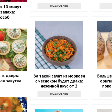
ПОДРОБНЕЕ
а 10 минут
 запаха:
пособ
т в дверь:
За такой салат из моркови
Больше 
ая закуска
с чесноком будет драка:
ориги
неземной вкус от 2
поко
секретных добавок
ПОДРОБНЕЕ