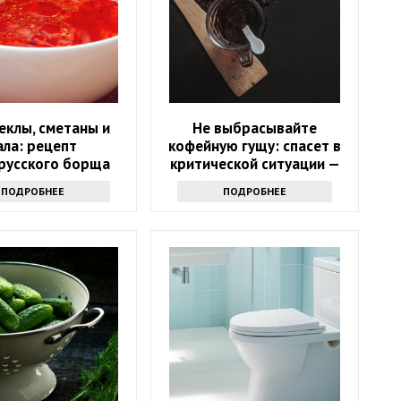
еклы, сметаны и
Не выбрасывайте
ала: рецепт
кофейную гущу: спасет в
русского борща
критической ситуации —
го не оставит
лайфхак от опытных
ПОДРОБНЕЕ
ПОДРОБНЕЕ
авнодушным
хозяек