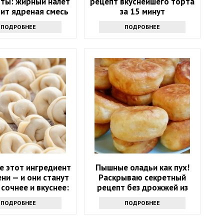
оты: жирный налет
рецепт вкуснейшего торта
ит ядреная смесь
за 15 минут
ПОДРОБНЕЕ
ПОДРОБНЕЕ
е этот ингредиент
Пышные оладьи как пух!
ени — и они станут
Раскрываю секретный
 сочнее и вкуснее:
рецепт без дрожжей из
равится всем
маминой тетради
ПОДРОБНЕЕ
ПОДРОБНЕЕ