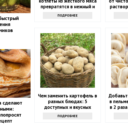
котлеты из жесткого мяса
от чист
превратятся в нежный и
раствор
сочный деликатес
ПОДРОБНЕЕ
 быстрый
ения
чиков
Чем заменить картофель в
Добавьт
разных блюдах: 5
в пельм
а сделают
доступных и вкусных
в 2 раза
нными:
альтернатив
пон
 попросят
ПОДРОБНЕЕ
ецепт