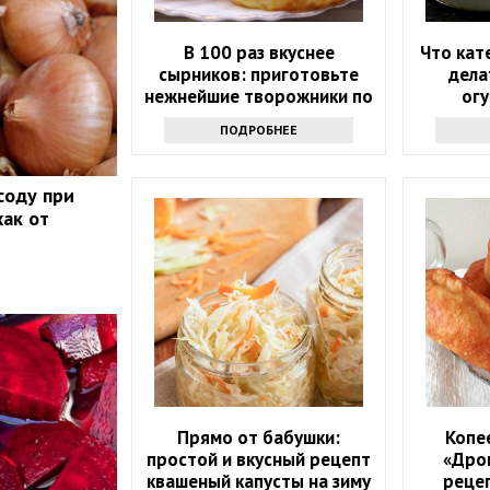
В 100 раз вкуснее
Что кат
сырников: приготовьте
дела
нежнейшие творожники по
огу
этому простому рецепту
ПОДРОБНЕЕ
соду при
хак от
Прямо от бабушки:
Копе
простой и вкусный рецепт
«Дро
квашеный капусты на зиму
рецеп