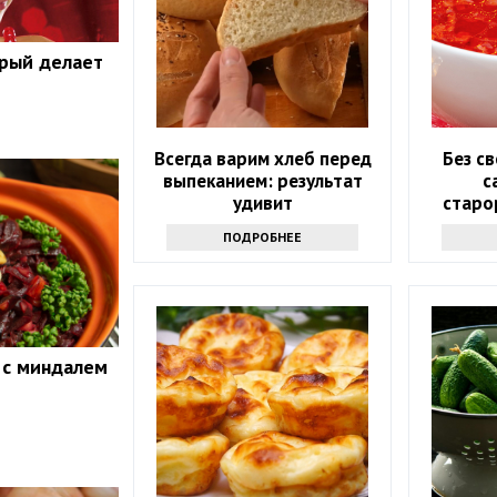
орый делает
Всегда варим хлеб перед
Без св
выпеканием: результат
с
удивит
старо
нико
ПОДРОБНЕЕ
р
 с миндалем