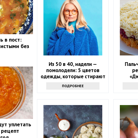
ь в пост:
ристыми без
Из 50 в 40, надели —
Паль
помолодели: 5 цветов
ре
одежды, которые стирают
«Д
возраст
ново
ПОДРОБНЕЕ
дут уплетать
 рецепт
 год