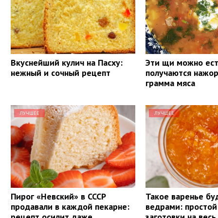
Вкуснейший кулич на Пасху:
Эти щи можно ест
нежный и сочный рецепт
получаются нажо
грамма мяса
ЛУЧШЕЕ
ЛУЧШЕЕ
Пирог «Невский» в СССР
Такое варенье бу
продавали в каждой пекарне:
ведрами: простой
рецепт осилит даже
заготовки на весь