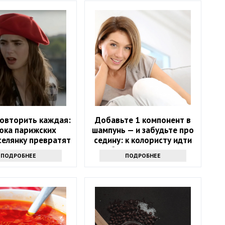
овторить каждая:
Добавьте 1 компонент в
юка парижских
шампунь — и забудьте про
селянку превратят
седину: к колористу идти
в модель
больше не нужно
ПОДРОБНЕЕ
ПОДРОБНЕЕ