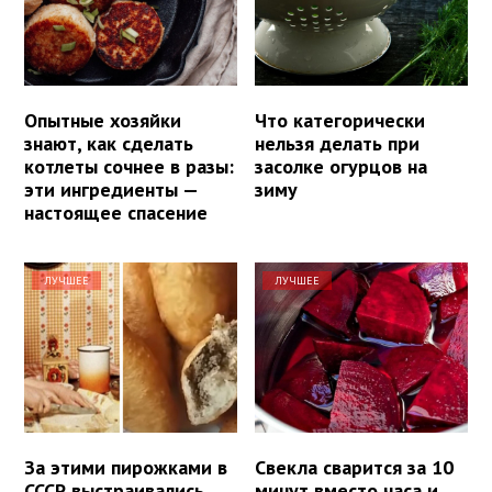
Опытные хозяйки
Что категорически
знают, как сделать
нельзя делать при
котлеты сочнее в разы:
засолке огурцов на
эти ингредиенты —
зиму
настоящее спасение
ЛУЧШЕЕ
ЛУЧШЕЕ
За этими пирожками в
Свекла сварится за 10
СССР выстраивались
минут вместо часа и