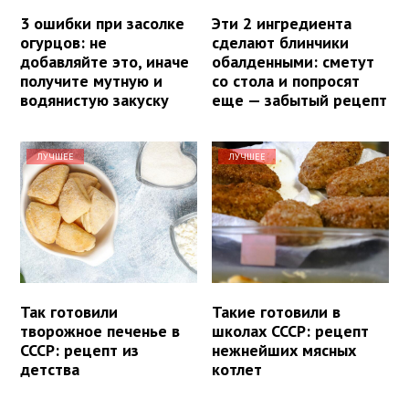
3 ошибки при засолке
Эти 2 ингредиента
огурцов: не
сделают блинчики
добавляйте это, иначе
обалденными: сметут
получите мутную и
со стола и попросят
водянистую закуску
еще — забытый рецепт
ЛУЧШЕЕ
ЛУЧШЕЕ
Так готовили
Такие готовили в
творожное печенье в
школах СССР: рецепт
СССР: рецепт из
нежнейших мясных
детства
котлет