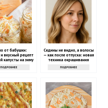
о от бабушки:
Седины не видно, а волосы
 и вкусный рецепт
— как после отпуска: новая
й капусты на зиму
техника окрашивания
маскирует седину лучше
ПОДРОБНЕЕ
ПОДРОБНЕЕ
любой краски