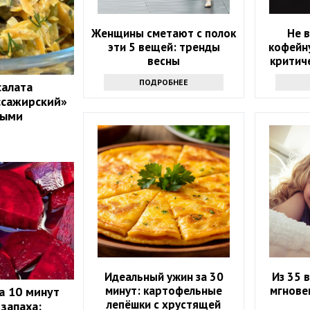
Женщины сметают с полок
Не 
эти 5 вещей: тренды
кофейну
весны
критич
лайф
ПОДРОБНЕЕ
салата
ссажирский»
ными
Идеальный ужин за 30
Из 35 
минут: картофельные
мгнове
а 10 минут
лепёшки с хрустящей
 запаха: