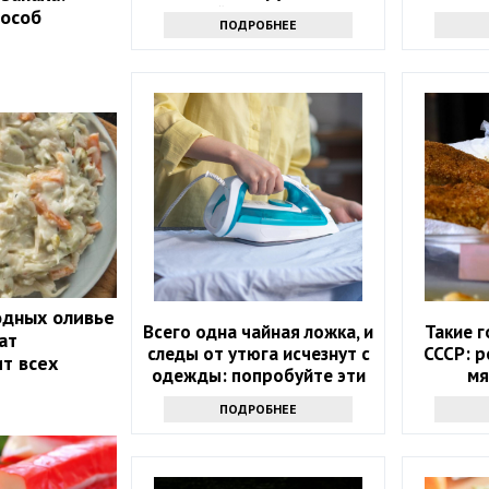
корочкой и тягучим сыром
пособ
ПОДРОБНЕЕ
одных оливье
Всего одна чайная ложка, и
Такие г
ат
следы от утюга исчезнут с
СССР: 
ит всех
одежды: попробуйте эти
мя
чудо-средства
ПОДРОБНЕЕ