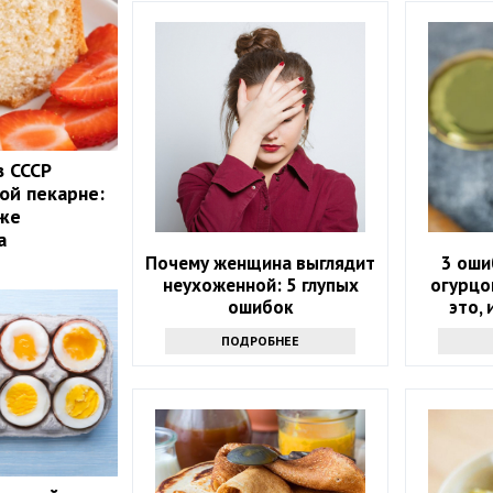
в СССР
ой пекарне:
аже
а
Почему женщина выглядит
3 оши
неухоженной: 5 глупых
огурцо
ошибок
это,
мутну
ПОДРОБНЕЕ