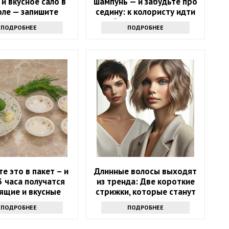
 и вкусное сало в
шампунь — и забудьте про
оле — запишите
седину: к колористу идти
рецепт
больше не нужно
ПОДРОБНЕЕ
ПОДРОБНЕЕ
е это в пакет – и
Длинные волосы выходят
3 часа получатся
из тренда: Две короткие
ящие и вкусные
стрижки, которые станут
сольные огурцы
модным хитом весны 2025
ПОДРОБНЕЕ
ПОДРОБНЕЕ
года