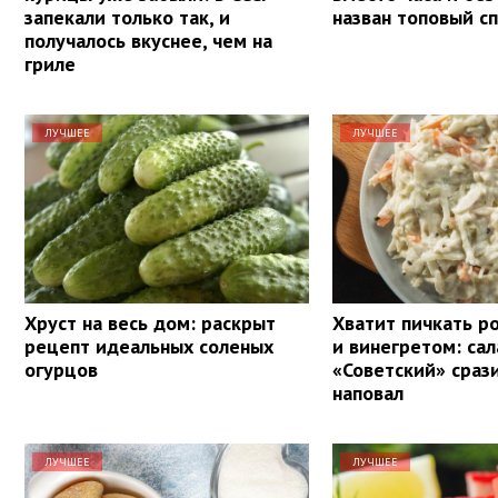
запекали только так, и
назван топовый с
получалось вкуснее, чем на
гриле
ЛУЧШЕЕ
ЛУЧШЕЕ
Хруст на весь дом: раскрыт
Хватит пичкать р
рецепт идеальных соленых
и винегретом: сал
огурцов
«Советский» сраз
наповал
ЛУЧШЕЕ
ЛУЧШЕЕ