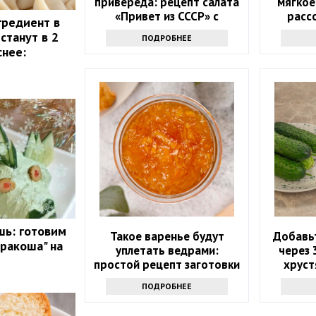
привереда: рецепт салата
мягкое
«Привет из СССР» с
расс
гредиент в
макаронами, огурцами и
станут в 2
ПОДРОБНЕЕ
колбасой
снее:
шь: готовим
Такое варенье будут
Добавьт
Дракоша" на
уплетать ведрами:
через 
простой рецепт заготовки
хруст
на весь год
мало
ПОДРОБНЕЕ