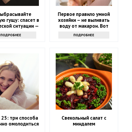
выбрасывайте
Первое правило умной
ю гущу: спасет в
хозяйки – не выливать
еской ситуации —
воду от макарон. Вот
хак от опытных
почему
ПОДРОБНЕЕ
ПОДРОБНЕЕ
хозяек
в 25: три способа
Свекольный салат с
нно омолодиться
миндалем