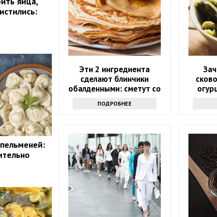
ить яйца,
истились:
Эти 2 ингредиента
Зач
сделают блинчики
сков
обалденными: сметут со
огур
стола и попросят еще —
рец
ПОДРОБНЕЕ
забытый рецепт
повтор
 пельменей:
ительно