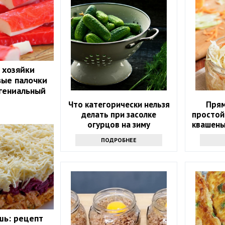
 хозяйки
вые палочки
 гениальный
Что категорически нельзя
Прям
делать при засолке
простой
огурцов на зиму
квашены
ПОДРОБНЕЕ
шь: рецепт