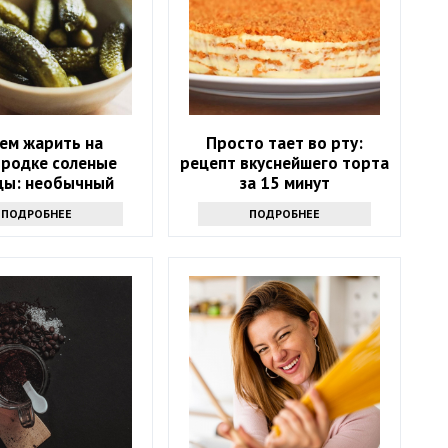
ем жарить на
Просто тает во рту:
ородке соленые
рецепт вкуснейшего торта
цы: необычный
за 15 минут
епт — станете
ПОДРОБНЕЕ
ПОДРОБНЕЕ
ять каждый день