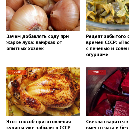
Зачем добавлять соду при
Рецепт забытого 
жарке лука: лайфхак от
времен СССР: «Па
опытных хозяек
с печенью и соле
огурцами
ЛУЧШЕЕ
ЛУЧШЕЕ
Этот способ приготовления
Свекла сварится з
курицы уже забыли: в СССР
вместо часа и без