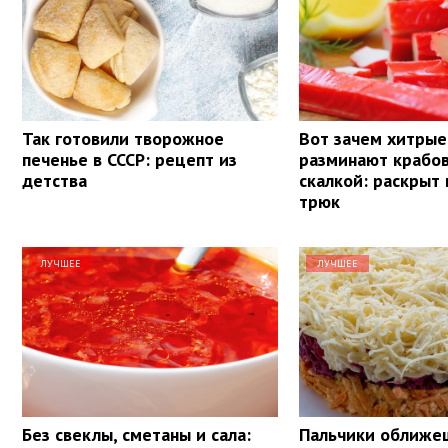
Так готовили творожное
Вот зачем хитрые
печенье в СССР: рецепт из
разминают крабо
детства
скалкой: раскрыт
трюк
ЛУЧШЕЕ
ЛУЧШЕЕ
Без свеклы, сметаны и сала:
Пальчики оближе