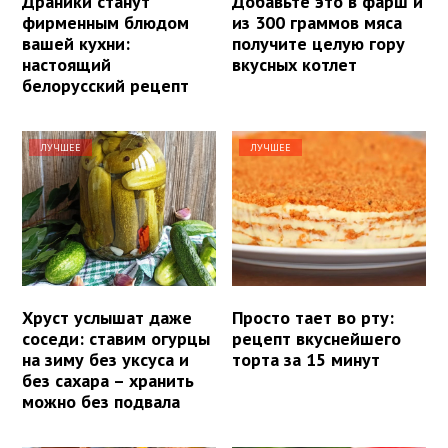
Драники станут
Добавьте это в фарш и
фирменным блюдом
из 300 граммов мяса
вашей кухни:
получите целую гору
настоящий
вкусных котлет
белорусский рецепт
ЛУЧШЕЕ
ЛУЧШЕЕ
Хруст услышат даже
Просто тает во рту:
соседи: ставим огурцы
рецепт вкуснейшего
на зиму без уксуса и
торта за 15 минут
без сахара – хранить
можно без подвала