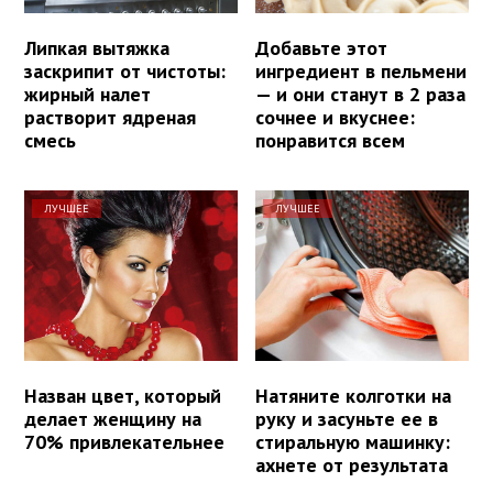
Липкая вытяжка
Добавьте этот
заскрипит от чистоты:
ингредиент в пельмени
жирный налет
— и они станут в 2 раза
растворит ядреная
сочнее и вкуснее:
смесь
понравится всем
ЛУЧШЕЕ
ЛУЧШЕЕ
Назван цвет, который
Натяните колготки на
делает женщину на
руку и засуньте ее в
70% привлекательнее
стиральную машинку:
ахнете от результата