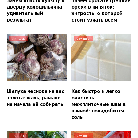
Зачем класть купюру в
Зачем бросать грецкие
дверцу холодильника:
орехи в кипяток:
удивительный
хитрость, о которой
результат
стоит узнать всем
ЛУЧШЕЕ
ЛУЧШЕЕ
Шелуха чеснока на вес
Как быстро и легко
золота: жаль, раньше
очистить
не начала её собирать
межплиточные швы в
ванной: понадобится
соль
ЛУЧШЕЕ
ЛУЧШЕЕ