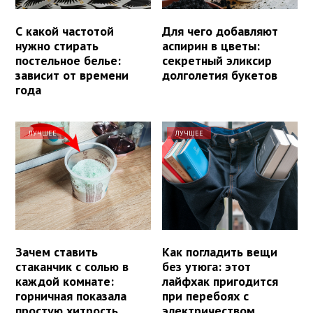
С какой частотой
Для чего добавляют
нужно стирать
аспирин в цветы:
постельное белье:
секретный эликсир
зависит от времени
долголетия букетов
года
ЛУЧШЕЕ
ЛУЧШЕЕ
Зачем ставить
Как погладить вещи
стаканчик с солью в
без утюга: этот
каждой комнате:
лайфхак пригодится
горничная показала
при перебоях с
простую хитрость
электричеством