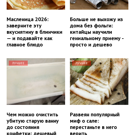
Масленица 2026:
Больше не выхожу из
заверните эту
дома без фольги:
вкуснятину в блинчики
китайцы научили
— и подавайте как
гениальному приему -
главное блюдо
просто и дешево
ЛУЧШЕЕ
ЛУЧШЕЕ
Чем можно очистить
Развеян популярный
убитую старую ванну
миф о сале:
до состояния
перестаньте в него
конфетки: дешевый
верить