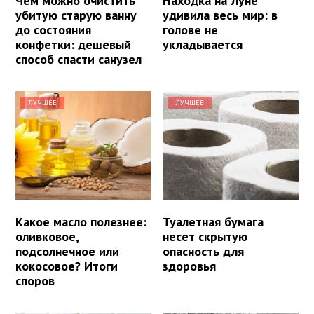
Чем можно очистить
Находка на Луне
убитую старую ванну
удивила весь мир: в
до состояния
голове не
конфетки: дешевый
укладывается
способ спасти санузел
ЛУЧШЕЕ
ЛУЧШЕЕ
Какое масло полезнее:
Туалетная бумага
оливковое,
несет скрытую
подсолнечное или
опасность для
кокосовое? Итоги
здоровья
споров