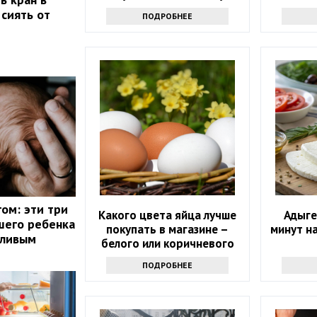
приему - просто и дешево
 сиять от
ПОДРОБНЕЕ
ом: эти три
Какого цвета яйца лучше
Адыге
шего ребенка
покупать в магазине –
минут н
тливым
белого или коричневого
ПОДРОБНЕЕ