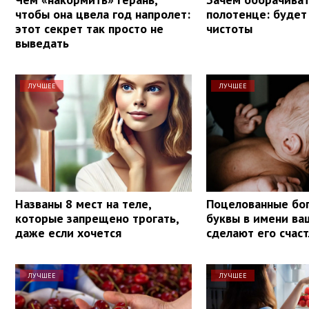
чтобы она цвела год напролет:
полотенце: будет
этот секрет так просто не
чистоты
выведать
ЛУЧШЕЕ
ЛУЧШЕЕ
Названы 8 мест на теле,
Поцелованные бог
которые запрещено трогать,
буквы в имени ва
даже если хочется
сделают его счас
ЛУЧШЕЕ
ЛУЧШЕЕ