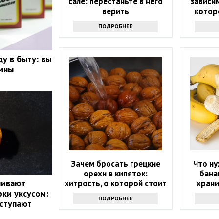
сале: перестаньте в него
зависим
верить
котор
ПОДРОБНЕЕ
ду в быту: вы
вины
Зачем бросать грецкие
Что ну
орехи в кипяток:
бана
ливают
хитрость, о которой стоит
храни
ки уксусом:
узнать всем
дольш
ПОДРОБНЕЕ
мале
оступают