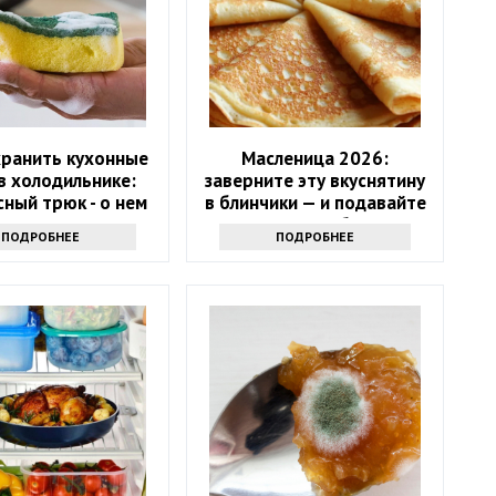
хранить кухонные
Масленица 2026:
в холодильнике:
заверните эту вкуснятину
ный трюк - о нем
в блинчики — и подавайте
т только самые
как главное блюдо
ПОДРОБНЕЕ
ПОДРОБНЕЕ
инутые хозяйки