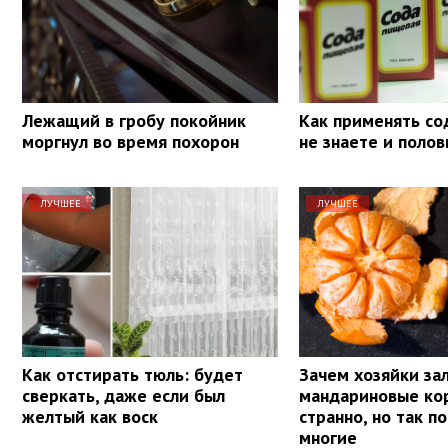
Лежащий в гробу покойник
Как применять со
моргнул во время похорон
не знаете и поло
ЛУЧШЕЕ
ЛУЧШЕЕ
Как отстирать тюль: будет
Зачем хозяйки за
сверкать, даже если был
мандариновые кор
желтый как воск
странно, но так п
многие