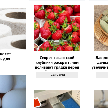
 несет
Секрет гигантской
Лавров
ь для
клубники раскрыт: чем
дачна
поливают грядки перед
увеличи
сбором урожая
ПОДРОБНЕЕ