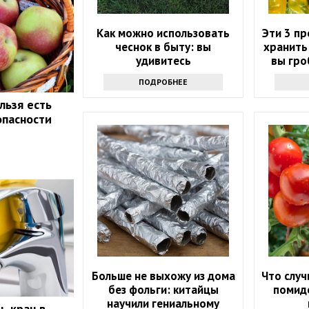
Как можно использовать
Эти 3 п
чеснок в быту: вы
хранить
удивитесь
вы гро
ПОДРОБНЕЕ
льзя есть
опасности
Больше не выхожу из дома
Что случ
без фольги: китайцы
помидо
научили гениальному
ь кран в