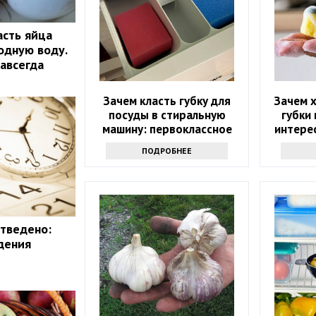
асть яйца
одную воду.
навсегда
Зачем класть губку для
Зачем 
посуды в стиральную
губки 
машину: первоклассное
интерес
средство
знаю
ПОДРОБНЕЕ
продв
отведено:
дения