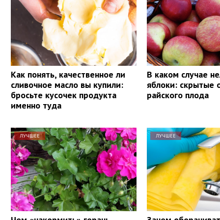
Как понять, качественное ли
В каком случае не
сливочное масло вы купили:
яблоки: скрытые 
бросьте кусочек продукта
райского плода
именно туда
ЛУЧШЕЕ
ЛУЧШЕЕ
Чем «накормить» герань,
Зачем оборачиват