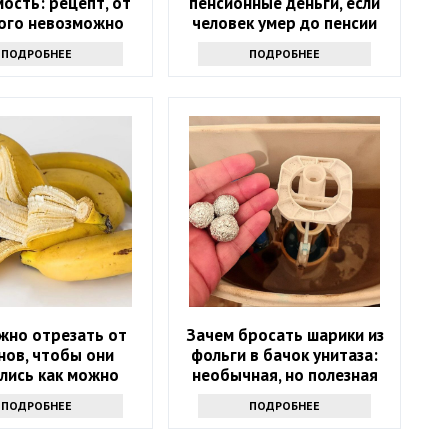
ость: рецепт, от
пенсионные деньги, если
ого невозможно
человек умер до пенсии
отказаться
ПОДРОБНЕЕ
ПОДРОБНЕЕ
жно отрезать от
Зачем бросать шарики из
нов, чтобы они
фольги в бачок унитаза:
лись как можно
необычная, но полезная
е и не чернели:
хитрость
ПОДРОБНЕЕ
ПОДРОБНЕЕ
нькая хитрость