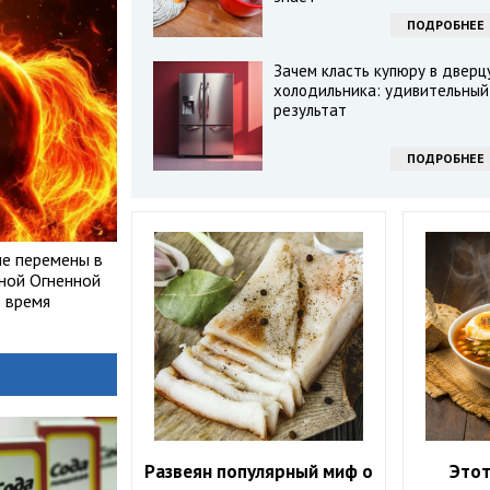
ПОДРОБНЕЕ
Зачем класть купюру в дверц
холодильника: удивительный
результат
ПОДРОБНЕЕ
ые перемены в
сной Огненной
 время
Развеян популярный миф о
Этот