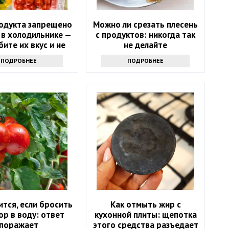
родукта запрещено
Можно ли срезать плесень
 в холодильнике —
с продуктов: никогда так
бите их вкус и не
не делайте
знаете
ПОДРОБНЕЕ
ПОДРОБНЕЕ
ится, если бросить
Как отмыть жир с
р в воду: ответ
кухонной плиты: щепотка
поражает
этого средства разъедает