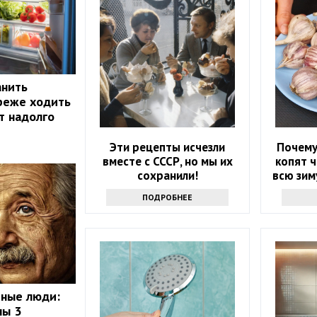
анить
реже ходить
т надолго
Эти рецепты исчезли
Почему
вместе с СССР, но мы их
копят 
сохранили!
всю зим
ПОДРОБНЕЕ
мные люди:
ны 3