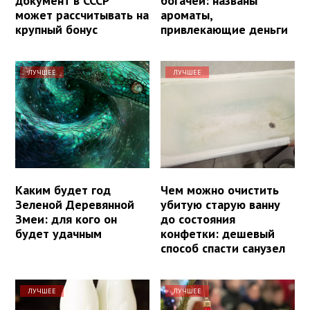
документ в СССР
богачей: названы
может рассчитывать на
ароматы,
крупный бонус
привлекающие деньги
ЛУЧШЕЕ
ЛУЧШЕЕ
Каким будет год
Чем можно очистить
Зеленой Деревянной
убитую старую ванну
Змеи: для кого он
до состояния
будет удачным
конфетки: дешевый
способ спасти санузел
ЛУЧШЕЕ
ЛУЧШЕЕ