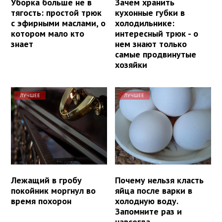
Уборка больше не в
Зачем хранить
тягость: простой трюк
кухонные губки в
с эфирными маслами, о
холодильнике:
котором мало кто
интересный трюк - о
знает
нем знают только
самые продвинутые
хозяйки
ЛУЧШЕЕ
ЛУЧШЕЕ
Лежащий в гробу
Почему нельзя класть
покойник моргнул во
яйца после варки в
время похорон
холодную воду.
Запомните раз и
навсегда