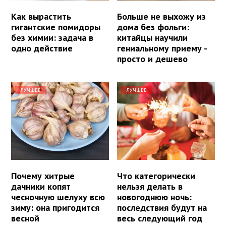
Как вырастить
Больше не выхожу из
гигантские помидоры
дома без фольги:
без химии: задача в
китайцы научили
одно действие
гениальному приему -
просто и дешево
ЛУЧШЕЕ
ЛУЧШЕЕ
Почему хитрые
Что категорически
дачники копят
нельзя делать в
чесночную шелуху всю
новогоднюю ночь:
зиму: она пригодится
последствия будут на
весной
весь следующий год