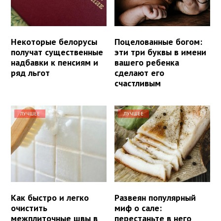
Некоторые белорусы
Поцелованные богом:
получат существенные
эти три буквы в имени
надбавки к пенсиям и
вашего ребенка
ряд льгот
сделают его
счастливым
ЛУЧШЕЕ
ЛУЧШЕЕ
Как быстро и легко
Развеян популярный
очистить
миф о сале:
межплиточные швы в
перестаньте в него