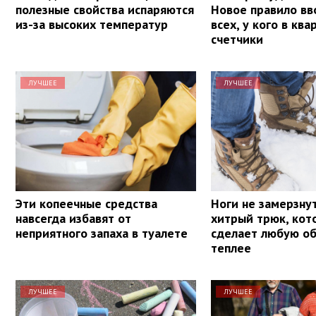
полезные свойства испаряются
Новое правило вв
из-за высоких температур
всех, у кого в ква
счетчики
ЛУЧШЕЕ
ЛУЧШЕЕ
Эти копеечные средства
Ноги не замерзнут
навсегда избавят от
хитрый трюк, кот
неприятного запаха в туалете
сделает любую об
теплее
ЛУЧШЕЕ
ЛУЧШЕЕ