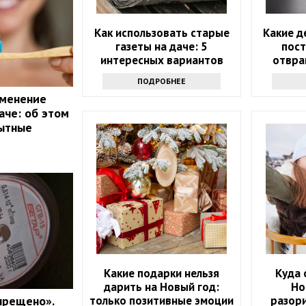
Как использовать старые
Какие д
газеты на даче: 5
пос
интересных вариантов
отвра
ПОДРОБНЕЕ
менение
аче: об этом
пытные
Какие подарки нельзя
Куда 
дарить на Новый год:
Но
только позитивные эмоции
разор
прещено».