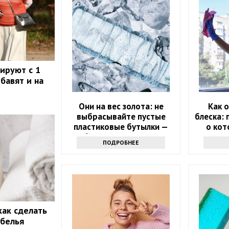
ируют с 1
бавят и на
Они на вес золота: не
Как 
выбрасывайте пустые
блеска: 
пластиковые бутылки —
о кот
обалдеете, зачем они
ПОДРОБНЕЕ
нужны
как сделать
 белья