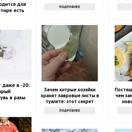
назвал
одится для
ПОДРОБНЕЕ
ртире есть
 даже в -20:
Зачем хитрые хозяйки
Постящ
орый
хранят лавровые листы в
чем за
увь в разы
туалете: этот секрет
нов
знают лишь единицы
ПОДРОБНЕЕ