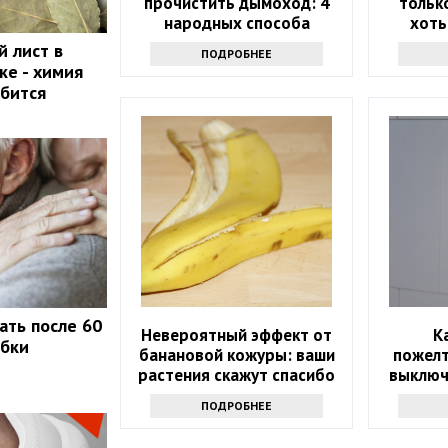
прочистить дымоход: 4
тольк
народных способа
хоть
поз
й лист в
ПОДРОБНЕЕ
ке - химия
бится
ать после 60
Невероятный эффект от
К
ибки
банановой кожуры: ваши
пожелт
растения скажут спасибо
выключ
недо
ПОДРОБНЕЕ