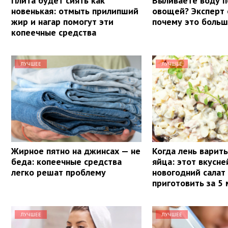
Плита будет сиять как
Выливаете воду п
новенькая: отмыть прилипший
овощей? Эксперт 
жир и нагар помогут эти
почему это боль
копеечные средства
ЛУЧШЕЕ
ЛУЧШЕЕ
Жирное пятно на джинсах — не
Когда лень варит
беда: копеечные средства
яйца: этот вкусн
легко решат проблему
новогодний салат
приготовить за 5
ЛУЧШЕЕ
ЛУЧШЕЕ