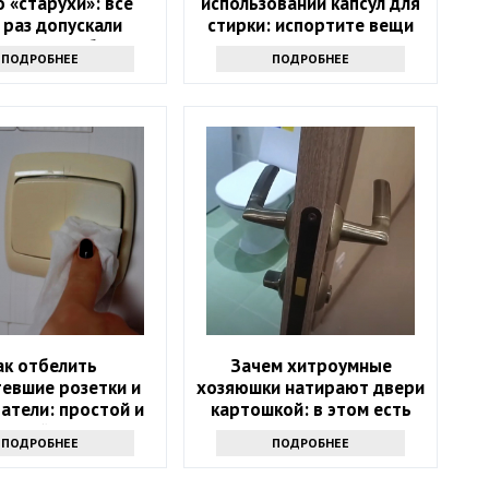
о «старухи»: все
использовании капсул для
 раз допускали
стирки: испортите вещи
орные ошибки
ПОДРОБНЕЕ
ПОДРОБНЕЕ
ак отбелить
Зачем хитроумные
евшие розетки и
хозяюшки натирают двери
атели: простой и
картошкой: в этом есть
рогой вариант
смысл
ПОДРОБНЕЕ
ПОДРОБНЕЕ