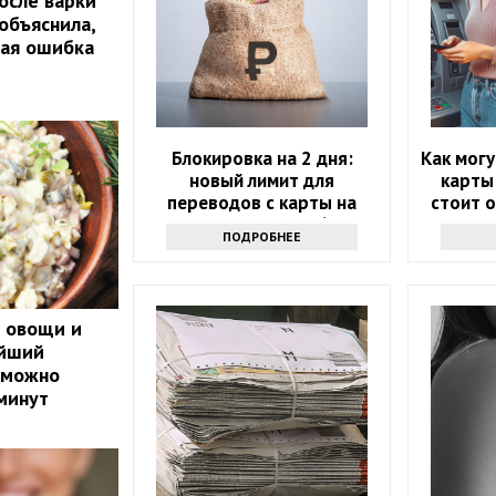
осле варки
объяснила,
шая ошибка
Блокировка на 2 дня:
Как могу
новый лимит для
карты 
переводов с карты на
стоит о
карту вводят с 2026 года
мо
ПОДРОБНЕЕ
ь овощи и
ейший
 можно
 минут