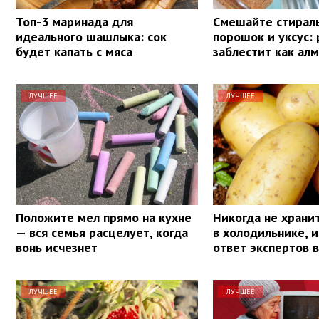
Топ-3 маринада для
Смешайте стирал
идеального шашлыка: сок
порошок и уксус:
будет капать с мяса
заблестит как алм
ЛУЧШЕЕ
ЛУЧШЕЕ
Положите мел прямо на кухне
Никогда не храни
— вся семья расцелует, когда
в холодильнике, и
вонь исчезнет
ответ экспертов 
ЛУЧШЕЕ
ЛУЧШЕЕ