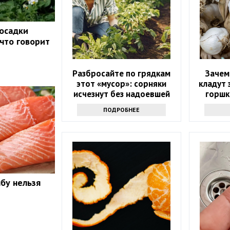
осадки
 что говорит
Разбросайте по грядкам
Зачем
этот «мусор»: сорняки
кладут 
исчезнут без надоевшей
горшк
прополки
р
ПОДРОБНЕЕ
бу нельзя