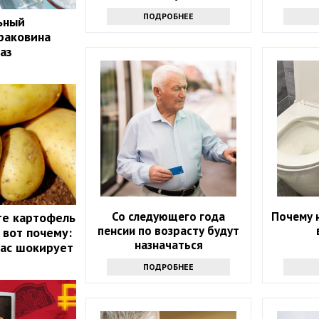
надоев
ПОДРОБНЕЕ
ьный
 раковина
аз
Со следующего года
Почему 
те картофель
пенсии по возрасту будут
 вот почему:
назначаться
вас шокирует
автоматически
ПОДРОБНЕЕ