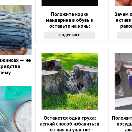
Положите корки
Зачем к
мандарина в обувь и
активи
оставьте на ночь:
рако
обалдеете, какую пользу
оп
ПОДРОБНЕЕ
это принесет
джинсах — не
средства
лему
Останется одна труха:
Положит
легкий способ избавиться
посуды
от пня на участке
ах