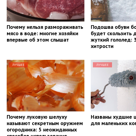
Почему нельзя размораживать
Подошва обуви б
мясо в воде: многие хозяйки
будет скользить 
впервые об этом слышат
жуткий гололед: 
хитрости
ЛУЧШЕЕ
ЛУЧШЕЕ
Почему луковую шелуху
Названы худшие ц
называют секретным оружием
для маленьких ко
огородника: 5 неожиданных
способов использования