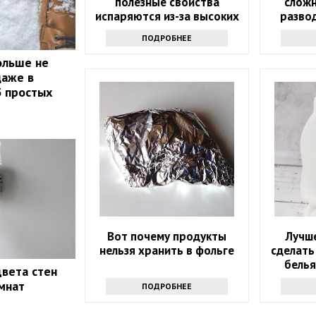
полезные свойства
слож
испаряются из-за высоких
разво
температур
ПОДРОБНЕЕ
ольше не
даже в
3 простых
Вот почему продукты
Лучше
нельзя хранить в фольге
сделать
белья
вета стен
мнат
ПОДРОБНЕЕ