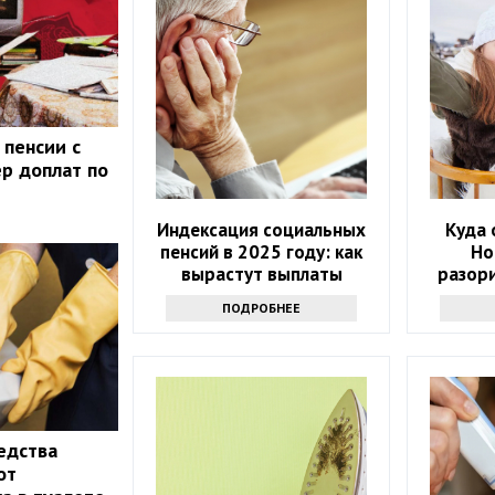
 пенсии с
ер доплат по
Индексация социальных
Куда 
пенсий в 2025 году: как
Но
вырастут выплаты
разор
назвал
ПОДРОБНЕЕ
едства
от