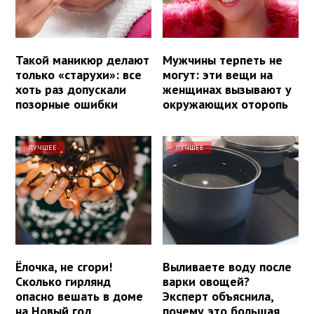
Такой маникюр делают
Мужчины терпеть не
только «старухи»: все
могут: эти вещи на
хоть раз допускали
женщинах вызывают у
позорные ошибки
окружающих оторопь
ЛУЧШЕЕ
ЛУЧШЕЕ
Ёлочка, не сгори!
Выливаете воду после
Сколько гирлянд
варки овощей?
опасно вешать в доме
Эксперт объяснила,
на Новый год
почему это большая