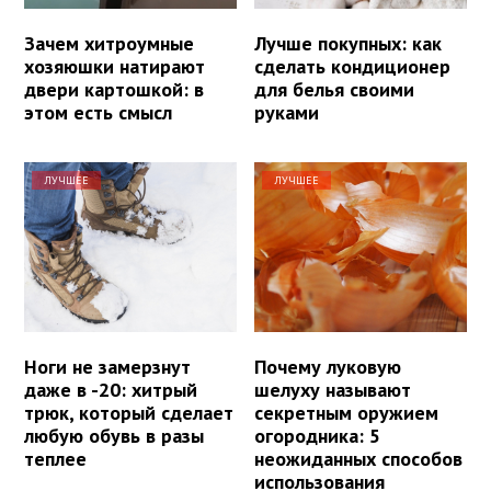
Зачем хитроумные
Лучше покупных: как
хозяюшки натирают
сделать кондиционер
двери картошкой: в
для белья своими
этом есть смысл
руками
ЛУЧШЕЕ
ЛУЧШЕЕ
Ноги не замерзнут
Почему луковую
даже в -20: хитрый
шелуху называют
трюк, который сделает
секретным оружием
любую обувь в разы
огородника: 5
теплее
неожиданных способов
использования