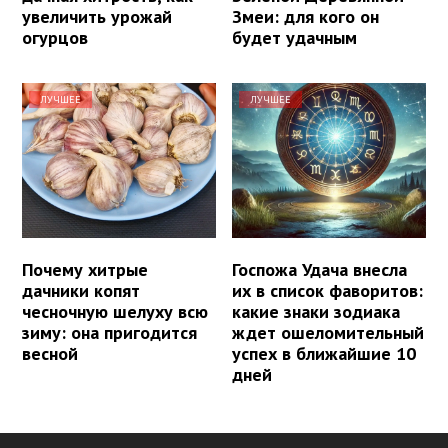
увеличить урожай
Змеи: для кого он
огурцов
будет удачным
ЛУЧШЕЕ
ЛУЧШЕЕ
Почему хитрые
Госпожа Удача внесла
дачники копят
их в список фаворитов:
чесночную шелуху всю
какие знаки зодиака
зиму: она пригодится
ждет ошеломительный
весной
успех в ближайшие 10
дней