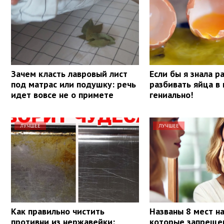
Зачем класть лавровый лист
Если бы я знала р
под матрас или подушку: речь
разбивать яйца в 
идет вовсе не о примете
гениально!
ЛУЧШЕЕ
ЛУЧШЕЕ
Как правильно чистить
Названы 8 мест на
противни из нержавейки:
которые запрещен