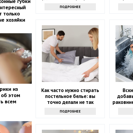
хонные губки
интересный
ПОДРОБНЕЕ
т только
ые хозяйки
рики из
Как часто нужно стирать
Вски
 об этом
постельное белье: вы
добавь
ть всем
точно делали не так
раковине
ПОДРОБНЕЕ