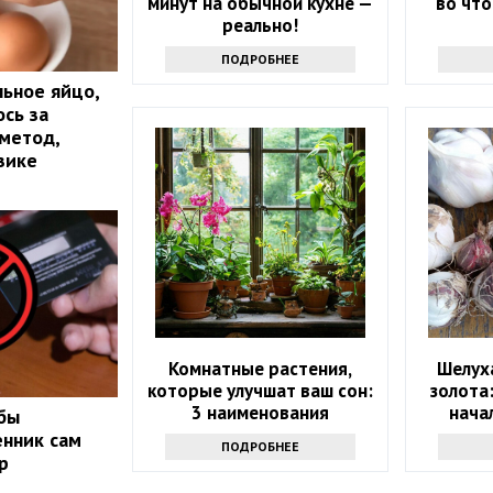
минут на обычной кухне —
во что
реально!
ПОДРОБНЕЕ
льное яйцо,
ось за
 метод,
зике
Комнатные растения,
Шелуха
которые улучшат ваш сон:
золота
3 наименования
нача
обы
нник сам
ПОДРОБНЕЕ
р