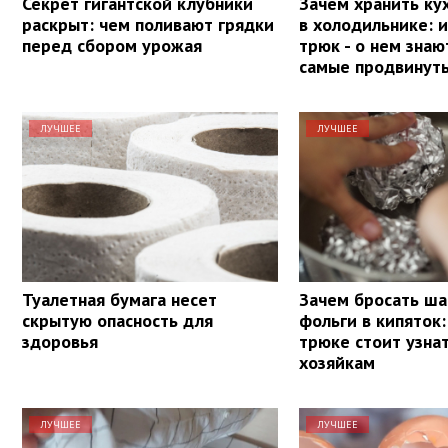
Секрет гигантской клубники
Зачем хранить ку
раскрыт: чем поливают грядки
в холодильнике: 
перед сбором урожая
трюк - о нем знаю
самые продвинут
ЛУЧШЕЕ
ЛУЧШЕЕ
Туалетная бумага несет
Зачем бросать ша
скрытую опасность для
фольги в кипяток:
здоровья
трюке стоит узна
хозяйкам
ЛУЧШЕЕ
ЛУЧШЕЕ