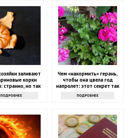
хозяйки заливают
Чем «накормить» герань,
ариновые корки
чтобы она цвела год
: странно, но так
напролет: этот секрет так
тупают многие
просто не выведать
ПОДРОБНЕЕ
ПОДРОБНЕЕ