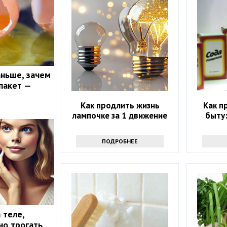
аньше, зачем
пакет —
Как продлить жизнь
Как п
лампочке за 1 движение
быту:
ПОДРОБНЕЕ
 теле,
о трогать,