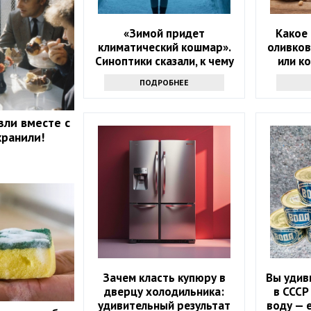
«Зимой придет
Какое 
климатический кошмар».
оливков
Синоптики сказали, к чему
или к
надо готовиться
ПОДРОБНЕЕ
зли вместе с
хранили!
Зачем класть купюру в
Вы удив
дверцу холодильника:
в СССР
удивительный результат
воду — 