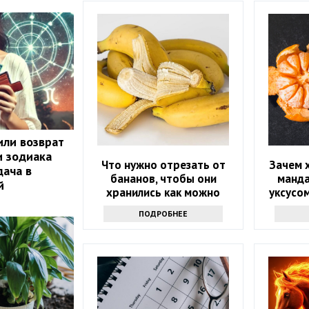
или возврат
и зодиака
Что нужно отрезать от
Зачем 
ача в
бананов, чтобы они
манд
й
хранились как можно
уксусом
дольше и не чернели:
пос
ПОДРОБНЕЕ
маленькая хитрость