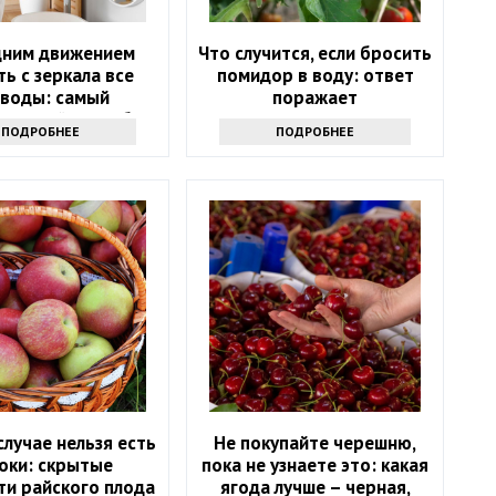
дним движением
Что случится, если бросить
ть с зеркала все
помидор в воду: ответ
зводы: самый
поражает
ктивный способ
ПОДРОБНЕЕ
ПОДРОБНЕЕ
случае нельзя есть
Не покупайте черешню,
оки: скрытые
пока не узнаете это: какая
ти райского плода
ягода лучше – черная,