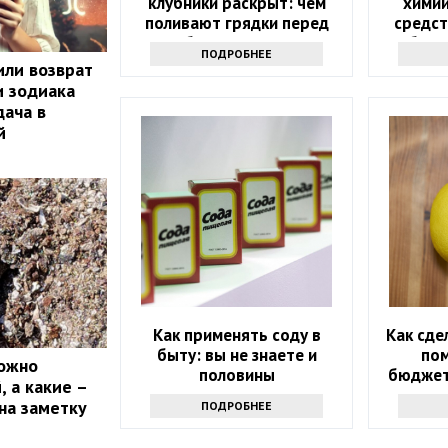
клубники раскрыт: чем
химии
поливают грядки перед
средст
сбором урожая
бели
ПОДРОБНЕЕ
или возврат
и зодиака
ача в
й
Как применять соду в
Как сде
быту: вы не знаете и
по
можно
половины
бюджет
 а какие –
на заметку
ПОДРОБНЕЕ