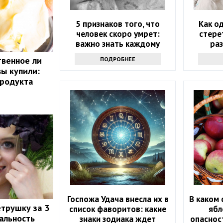
5 признаков того, что
Как о
человек скоро умрет:
стере
важно знать каждому
ра
эффе
твенное ли
ПОДРОБНЕЕ
вы купили:
продукта
Госпожа Удача внесла их в
В каком 
етрушку за 3
список фаворитов: какие
ябл
еальность
знаки зодиака ждет
опаснос