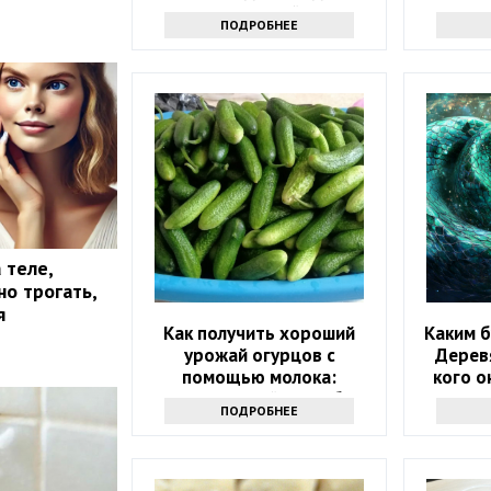
ошеломительный успех в
ПОДРОБНЕЕ
ближайшие 10 дней
 теле,
о трогать,
я
Как получить хороший
Каким б
урожай огурцов с
Дерев
помощью молока:
кого о
интересный способ
ПОДРОБНЕЕ