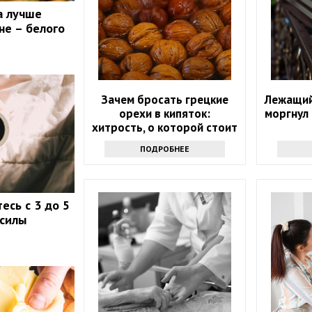
а лучше
не – белого
Зачем бросать грецкие
Лежащий
орехи в кипяток:
моргнул
хитрость, о которой стоит
узнать всем
ПОДРОБНЕЕ
есь с 3 до 5
 силы