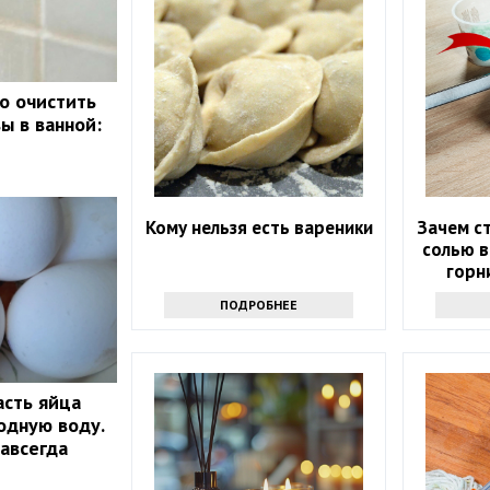
ко очистить
ы в ванной:
Кому нельзя есть вареники
Зачем ст
солью в
горн
про
ПОДРОБНЕЕ
асть яйца
одную воду.
навсегда