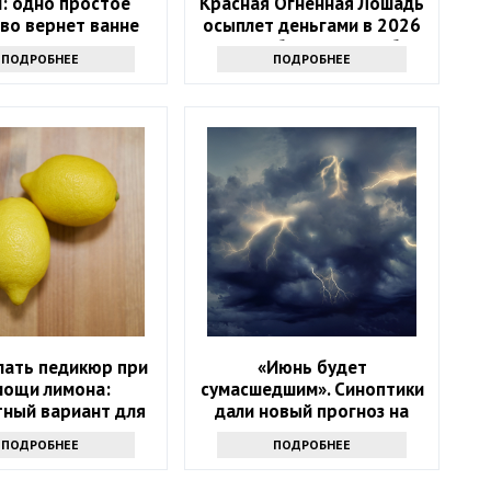
: одно простое
Красная Огненная Лошадь
во вернет ванне
осыплет деньгами в 2026
зну за 10 минут
году: 4 баловня Судьбы
ПОДРОБНЕЕ
ПОДРОБНЕЕ
лать педикюр при
«Июнь будет
мощи лимона:
сумасшедшим». Синоптики
ный вариант для
дали новый прогноз на
дома
начало лета
ПОДРОБНЕЕ
ПОДРОБНЕЕ