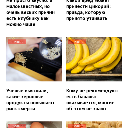
Не просто вкусно: 8
Какой вред может
малоизвестных, но
принести цикорий:
очень веских причин
правда, которую
есть клубнику как
принято утаивать
можно чаще
ЛУЧШЕЕ
ЛУЧШЕЕ
Ученые выяснили,
Кому не рекомендуют
какие зерновые
есть бананы:
продукты повышают
оказывается, многие
риск смерти
об этом не знают
ЛУЧШЕЕ
ЛУЧШЕЕ