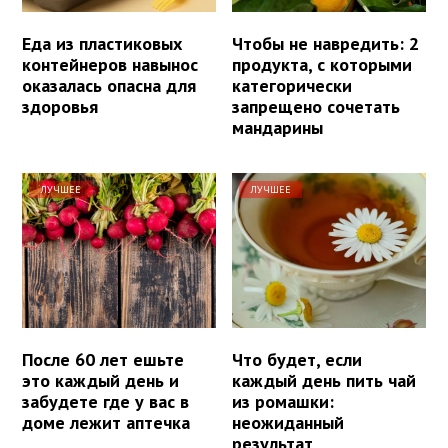
Еда из пластиковых
Чтобы не навредить: 2
контейнеров навынос
продукта, с которыми
оказалась опасна для
категорически
здоровья
запрещено сочетать
мандарины
ЛУЧШЕЕ
ЛУЧШЕЕ
После 60 лет ешьте
Что будет, если
это каждый день и
каждый день пить чай
забудете где у вас в
из ромашки:
доме лежит аптечка
неожиданный
результат