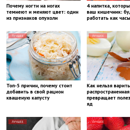
Почему ногти на ногах
4 напитка, котор
темнеют и меняют цвет: один
ваш кишечник: бу
из признаков опухоли
работать как час
ЛУЧШЕЕ
ЛУЧШЕЕ
Топ-5 причин, почему стоит
Как нельзя варить
добавить в свой рацион
распространенна
квашеную капусту
превращает поле
яд
ЛУЧШЕЕ
ЛУЧШЕЕ