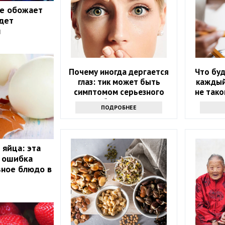
ые обожает
дет
ы
Почему иногда дергается
Что буд
глаз: тик может быть
каждый
симптомом серьезного
не тако
заболевания
ПОДРОБНЕЕ
 яйца: эта
я ошибка
зное блюдо в