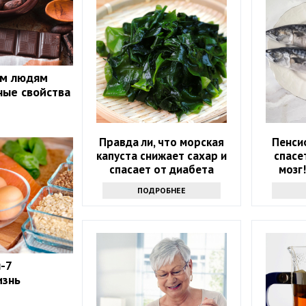
ым людям
ные свойства
Правда ли, что морская
Пенси
капуста снижает сахар и
спасе
спасает от диабета
мозг
ка
ПОДРОБНЕЕ
-7
изнь