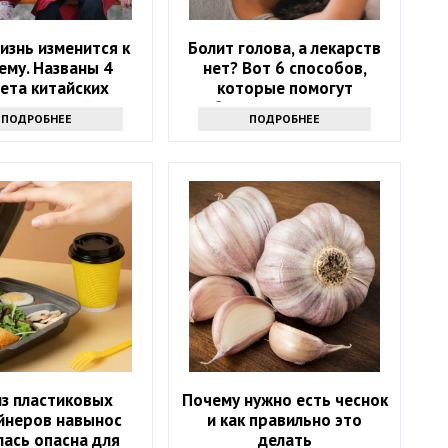
изнь изменится к
Болит голова, а лекарств
ему. Названы 4
нет? Вот 6 способов,
ета китайских
которые помогут
олгожителей
избавиться от напасти
ПОДРОБНЕЕ
ПОДРОБНЕЕ
из пластиковых
Почему нужно есть чеснок
йнеров навынос
и как правильно это
лась опасна для
делать