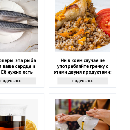
онеры, эта рыба
Ни в коем случае не
т ваше сердце и
употребляйте гречку с
! Её нужно есть
этими двумя продуктами:
ждую неделю
возможны опасные
ПОДРОБНЕЕ
ПОДРОБНЕЕ
последствия