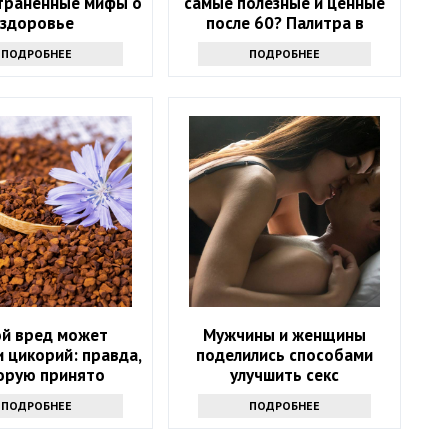
траненные мифы о
самые полезные и ценные
здоровье
после 60? Палитра в
тарелке
ПОДРОБНЕЕ
ПОДРОБНЕЕ
ой вред может
Мужчины и женщины
 цикорий: правда,
поделились способами
орую принято
улучшить секс
утаивать
ПОДРОБНЕЕ
ПОДРОБНЕЕ