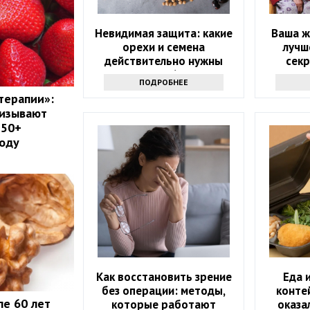
Невидимая защита: какие
Ваша ж
орехи и семена
лучш
действительно нужны
секр
после 60?
д
ПОДРОБНЕЕ
терапии»:
ризывают
 50+
году
Как восстановить зрение
Еда 
без операции: методы,
конте
ле 60 лет
которые работают
оказа