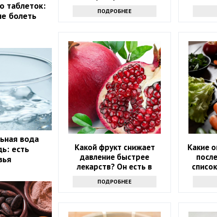
о таблеток:
ПОДРОБНЕЕ
не болеть
ьная вода
Какой фрукт снижает
Какие о
ь: есть
давление быстрее
после
вья
лекарств? Он есть в
списо
каждом магазине
ПОДРОБНЕЕ