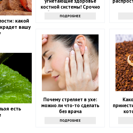
угнетающие здоровье
распрос
костной системы! Срочно
уберите их из рациона
ПОДРОБНЕЕ
лости: какой
 крадет вашу
у
Почему стреляет в ухе:
Как
можно ли что-то сделать
принести
льзя есть
без врача
кот
е
ПОДРОБНЕЕ