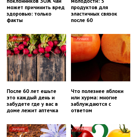
поклонников ЗОЖ чай
молодости: 5
может причинить вред
продуктов для
здоровью: только
эластичных связок
факты
после 60
ЛУЧШЕЕ
ЛУЧШЕЕ
После 60 лет ешьте
Что полезнее яблоки
это каждый день и
или хурма: многие
забудете где у вас в
заблуждаются с
доме лежит аптечка
ответом
ЛУЧШЕЕ
ЛУЧШЕЕ