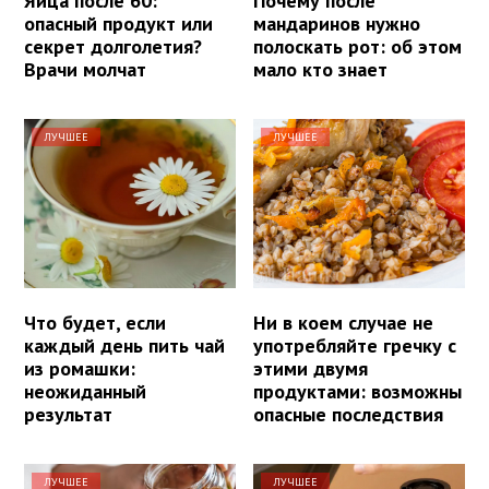
Яйца после 60:
Почему после
опасный продукт или
мандаринов нужно
секрет долголетия?
полоскать рот: об этом
Врачи молчат
мало кто знает
ЛУЧШЕЕ
ЛУЧШЕЕ
Что будет, если
Ни в коем случае не
каждый день пить чай
употребляйте гречку с
из ромашки:
этими двумя
неожиданный
продуктами: возможны
результат
опасные последствия
ЛУЧШЕЕ
ЛУЧШЕЕ