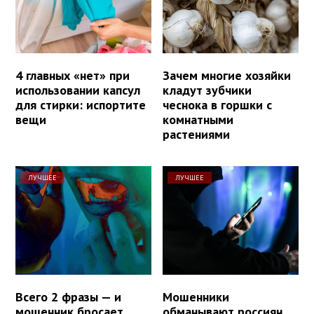
4 главных «нет» при
Зачем многие хозяйки
использовании капсул
кладут зубчики
для стирки: испортите
чеснока в горшки с
вещи
комнатными
растениями
ЛУЧШЕЕ
ЛУЧШЕЕ
Всего 2 фразы — и
Мошенники
мошенник бросает
обманывают россиян,