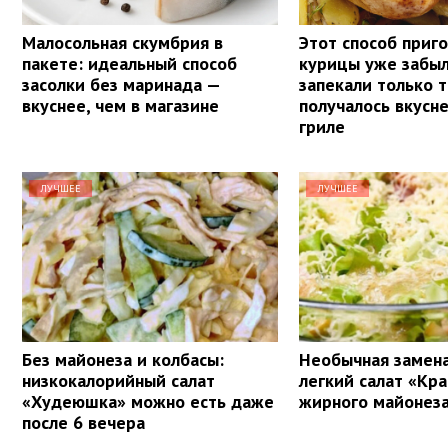
Малосольная скумбрия в
Этот способ приг
пакете: идеальный способ
курицы уже забыл
засолки без маринада —
запекали только т
вкуснее, чем в магазине
получалось вкусне
гриле
ЛУЧШЕЕ
ЛУЧШЕЕ
Без майонеза и колбасы:
Необычная замен
низкокалорийный салат
легкий салат «Кра
«Худеюшка» можно есть даже
жирного майонеза
после 6 вечера