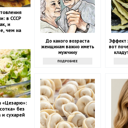
отовления
и: в СССР
ак, и
е, чем на
До какого возраста
Эффект 
женщинам важно иметь
вот поче
мужчину
кладу
пр
ПОДРОБНЕЕ
а «Цезарю»:
сотка» без
 и сухарей