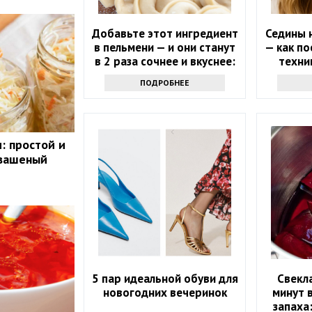
Добавьте этот ингредиент
Седины н
в пельмени — и они станут
— как по
в 2 раза сочнее и вкуснее:
техни
понравится всем
маскир
ПОДРОБНЕЕ
л
: простой и
квашеный
5 пар идеальной обуви для
Свекла
новогодних вечеринок
минут в
запаха