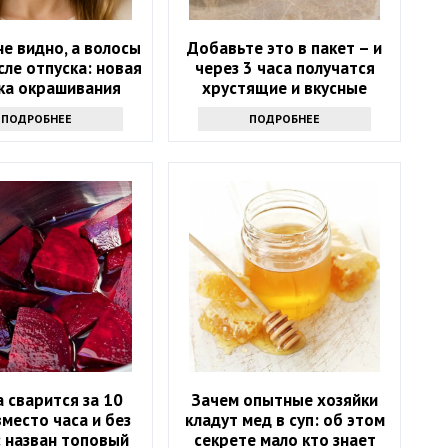
е видно, а волосы
Добавьте это в пакет – и
сле отпуска: новая
через 3 часа получатся
ка окрашивания
хрустящие и вкусные
ует седину лучше
малосольные огурцы
ПОДРОБНЕЕ
ПОДРОБНЕЕ
юбой краски
 сварится за 10
Зачем опытные хозяйки
место часа и без
кладут мед в суп: об этом
: назван топовый
секрете мало кто знает