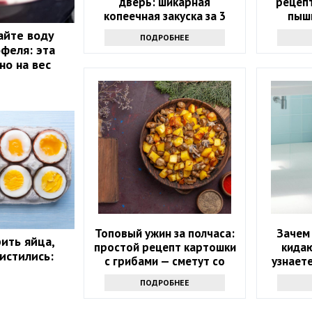
дверь: шикарная
рецеп
копеечная закуска за 3
пыш
минуты
айте воду
ПОДРОБНЕЕ
офеля: эта
но на вес
Топовый ужин за полчаса:
Зачем
ить яйца,
простой рецепт картошки
кидаю
истились:
с грибами — сметут со
узнаете
стола
дела
ПОДРОБНЕЕ