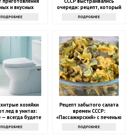
т приготовления
СССР выстраивались
ных и вкусных
очереди: рецепт, который
оладушек
вы с легкостью повторите
ПОДРОБНЕЕ
ПОДРОБНЕЕ
дома
 хитрые хозяйки
Рецепт забытого салата
т лед в унитаз:
времен СССР:
 — всегда будете
«Пассажирский» с печенью
ть только так
и солеными огурцами
ПОДРОБНЕЕ
ПОДРОБНЕЕ