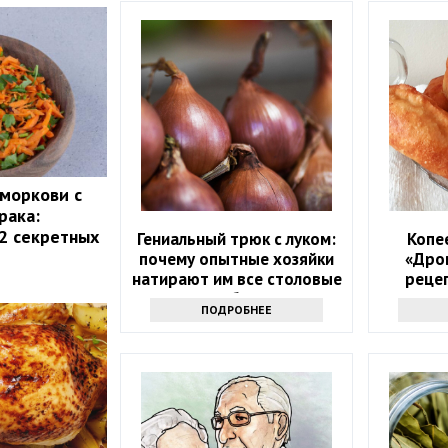
 моркови с
рака:
 2 секретных
Гениальный трюк с луком:
Копе
почему опытные хозяйки
«Дро
натирают им все столовые
рецеп
приборы
ПОДРОБНЕЕ