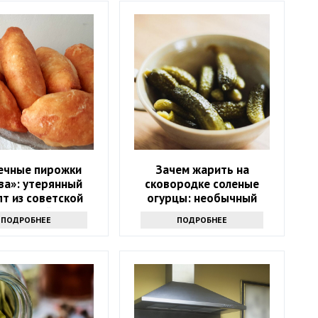
ечные пирожки
Зачем жарить на
ва»: утерянный
сковородке соленые
т из советской
огурцы: необычный
столовой
рецепт — станете
ПОДРОБНЕЕ
ПОДРОБНЕЕ
повторять каждый день