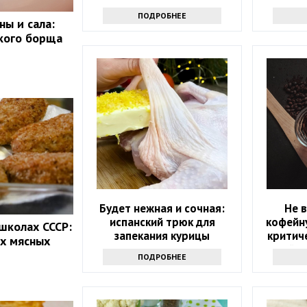
ПОДРОБНЕЕ
ны и сала:
кого борща
Будет нежная и сочная:
Не 
испанский трюк для
кофейну
 школах СССР:
запекания курицы
критич
х мясных
лайф
ПОДРОБНЕЕ