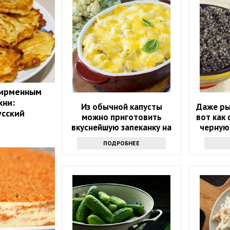
фирменным
хни:
Из обычной капусты
Даже ры
усский
можно приготовить
вот как
вкуснейшую запеканку на
черную
всю семью: рецепт 1952
ПОДРОБНЕЕ
года