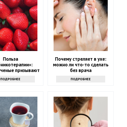
Польза
Почему стреляет в ухе:
бникотерапии»:
можно ли что-то сделать
ученые призывают
без врача
 в возрасте 50+
ПОДРОБНЕЕ
ПОДРОБНЕЕ
ать на эту ягоду