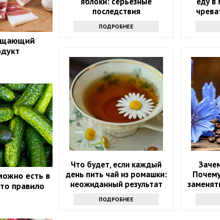
яблоки: серьезные
еду в
последствия
чрева
ПОДРОБНЕЕ
ращающий
одукт
Что будет, если каждый
Зачем
день пить чай из ромашки:
Почему
можно есть в
неожиданный результат
заменять
это правило
ПОДРОБНЕЕ