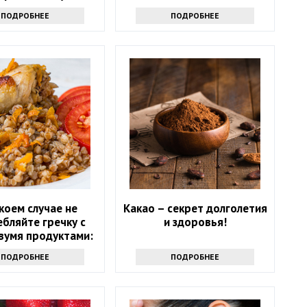
ться от напасти
ПОДРОБНЕЕ
ПОДРОБНЕЕ
 коем случае не
Какао – секрет долголетия
бляйте гречку с
и здоровья!
вумя продуктами:
ожны опасные
ПОДРОБНЕЕ
ПОДРОБНЕЕ
оследствия