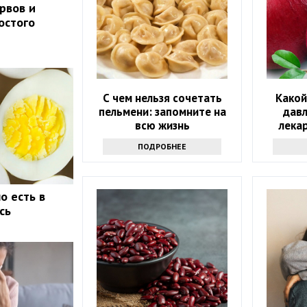
рвов и
остого
С чем нельзя сочетать
Какой
пельмени: запомните на
дав
всю жизнь
лека
каж
ПОДРОБНЕЕ
о есть в
сь