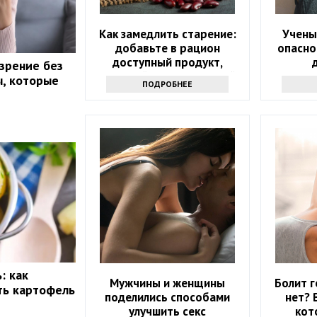
Как замедлить старение:
Учены
добавьте в рацион
опасно
доступный продукт,
 зрение без
который есть на каждой
, которые
ПОДРОБНЕЕ
кухне
: как
Мужчины и женщины
Болит г
ть картофель
поделились способами
нет? 
улучшить секс
кот