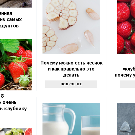
анная
 из самых
одуктов
Почему нужно есть чеснок
и как правильно это
«клу
делать
почему 
людей
ПОДРОБНЕЕ
налег
 8
о очень
ть клубнику