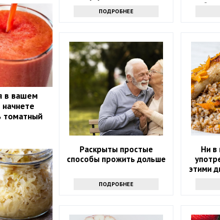
избави
ПОДРОБНЕЕ
я в вашем
ы начнете
ь томатный
Раскрыты простые
Ни в
способы прожить дольше
употре
этими д
возм
ПОДРОБНЕЕ
п