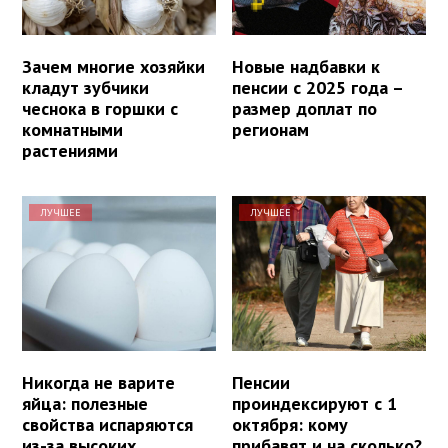
Зачем многие хозяйки
Новые надбавки к
кладут зубчики
пенсии с 2025 года –
чеснока в горшки с
размер доплат по
комнатными
регионам
растениями
ЛУЧШЕЕ
ЛУЧШЕЕ
Никогда не варите
Пенсии
яйца: полезные
проиндексируют с 1
свойства испаряются
октября: кому
из-за высоких
прибавят и на сколько?