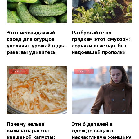
Этот неожиданный
Разбросайте по
сосед для огурцов
грядкам этот «мусор»:
увеличит урожай в два
сорняки исчезнут без
раза: вы удивитесь
надоевшей прополки
ЛУЧШЕЕ
ЛУЧШЕЕ
Почему нельзя
Эти 6 деталей в
выливать рассол
одежде выдают
квашеной капусты:
несчастливую женщину