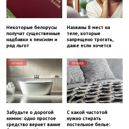
Некоторые белорусы
Названы 8 мест на
получат существенные
теле, которые
надбавки к пенсиям и
запрещено трогать,
ряд льгот
даже если хочется
ЛУЧШЕЕ
ЛУЧШЕЕ
Забудьте о дорогой
С какой частотой
химии: одно простое
нужно стирать
средство вернет ванне
постельное белье: