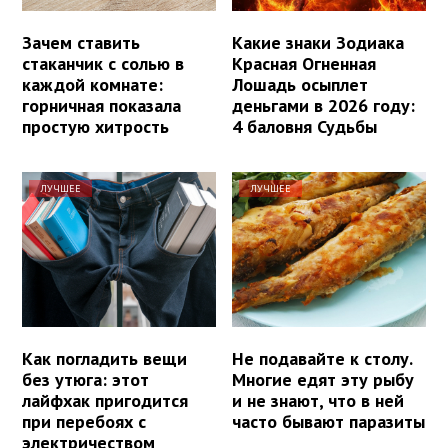
Зачем ставить
Какие знаки Зодиака
стаканчик с солью в
Красная Огненная
каждой комнате:
Лошадь осыплет
горничная показала
деньгами в 2026 году:
простую хитрость
4 баловня Судьбы
ЛУЧШЕЕ
ЛУЧШЕЕ
Как погладить вещи
Не подавайте к столу.
без утюга: этот
Многие едят эту рыбу
лайфхак пригодится
и не знают, что в ней
при перебоях с
часто бывают паразиты
электричеством