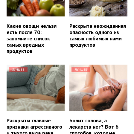
Какие овощи нельзя
Раскрыта неожиданная
есть после 70:
опасность одного из
запомните список
самых любимых нами
самых вредных
продуктов
продуктов
ЛУЧШЕЕ
ЛУЧШЕЕ
Раскрыты главные
Болит голова, а
признаки агрессивного
лекарств нет? Вот 6
и тихого вида рака
способов, которые