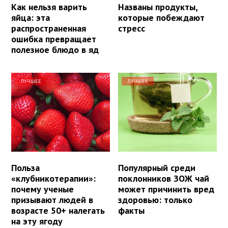
Как нельзя варить
Названы продукты,
яйца: эта
которые побеждают
распространенная
стресс
ошибка превращает
полезное блюдо в яд
ЛУЧШЕЕ
ЛУЧШЕЕ
Польза
Популярный среди
«клубникотерапии»:
поклонников ЗОЖ чай
почему ученые
может причинить вред
призывают людей в
здоровью: только
возрасте 50+ налегать
факты
на эту ягоду