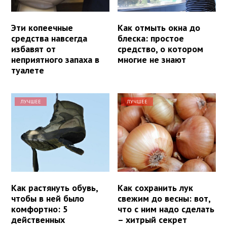
Эти копеечные
Как отмыть окна до
средства навсегда
блеска: простое
избавят от
средство, о котором
неприятного запаха в
многие не знают
туалете
ЛУЧШЕЕ
ЛУЧШЕЕ
Как растянуть обувь,
Как сохранить лук
чтобы в ней было
свежим до весны: вот,
комфортно: 5
что с ним надо сделать
действенных
– хитрый секрет