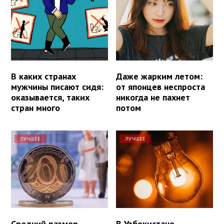
В каких странах
Даже жарким летом:
мужчины писают сидя:
от японцев неспроста
оказывается, таких
никогда не пахнет
стран много
потом
ЛУЧШЕЕ
ЛУЧШЕЕ
Средний размер
В Узбекистане