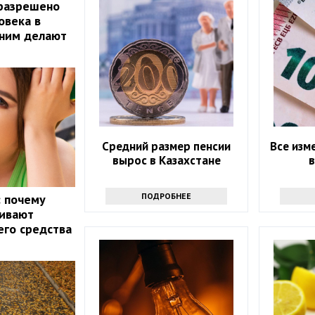
 разрешено
овека в
 ним делают
Средний размер пенсии
Все изм
вырос в Казахстане
в
ПОДРОБНЕЕ
: почему
кивают
го средства