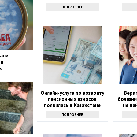
всем мире
ПОДРОБНЕЕ
чали
 в
х
Онлайн-услуга по возврату
Верят
пенсионных взносов
болезни
появилась в Казахстане
не на
ПОДРОБНЕЕ