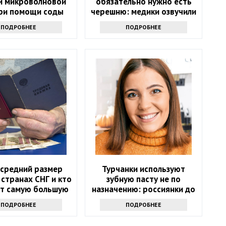
и микроволновой
обязательно нужно есть
при помощи соды
черешню: медики озвучили
5 полезных свойств ягоды
ПОДРОБНЕЕ
ПОДРОБНЕЕ
 средний размер
Турчанки используют
 странах СНГ и кто
зубную пасту не по
ет самую большую
назначению: россиянки до
сумму?
такого не додумались
ПОДРОБНЕЕ
ПОДРОБНЕЕ