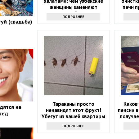
халатами: чем узбекские
очистк
женщины заменяют
печи 
нижнее белье и
ПОДРОБНЕЕ
комбинации
уй (свадьба)
Тараканы просто
Каков
дятся на
ненавидят этот фрукт!
пенсии в
ред
Убегут из вашей квартиры
получа
навсегда
ПОДРОБНЕЕ