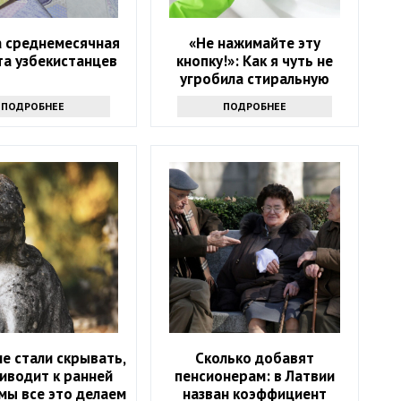
а среднемесячная
«Не нажимайте эту
та узбекистанцев
кнопку!»: Как я чуть не
угробила стиральную
машину и что спасло
ПОДРОБНЕЕ
ПОДРОБНЕЕ
ситуацию
е стали скрывать,
Сколько добавят
иводит к ранней
пенсионерам: в Латвии
мы все это делаем
назван коэффициент