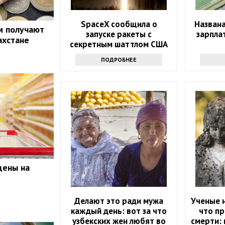
SpaceX сообщила о
Назван
м получают
запуске ракеты с
зарпла
ахстане
секретным шаттлом США
ПОДРОБНЕЕ
цены на
Делают это ради мужа
Ученые н
каждый день: вот за что
что пр
узбекских жен любят во
смерти: 