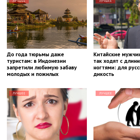
ЛУЧШЕЕ
ЛУЧШЕЕ
До года тюрьмы даже
Китайские мужчин
туристам: в Индонезии
так ходят с длин
запретили любимую забаву
ногтями: для русс
молодых и пожилых
дикость
ЛУЧШЕЕ
ЛУЧШЕЕ