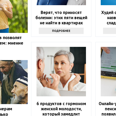
Верят, что приносят
Худей 
болезни: этих пяти вещей
наз
не найти в квартирах
слад
китайцев
помогу
ПОДРОБНЕЕ
в позволят
ем: мнение
6 продуктов с гормоном
Онлайн-у
онерам
женской молодости,
пенс
который замедлит
появил
лько