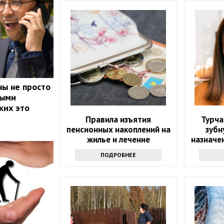
ы не просто
ными
ких это
Правила изъятия
Турча
пенсионных накоплений на
зубн
жилье и лечение
назначе
изменились в Казахстане
таког
ПОДРОБНЕЕ