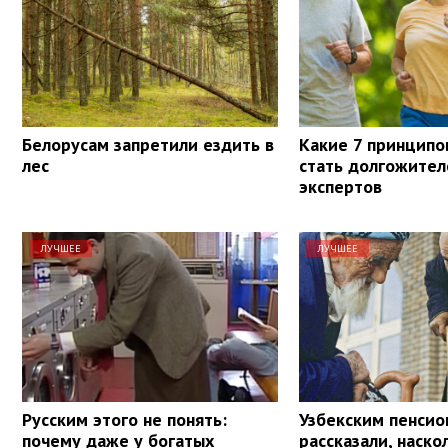
Белорусам запретили ездить в
Какие 7 принципо
лес
стать долгожител
экспертов
ЛУЧШЕЕ
ЛУЧШЕЕ
Русским этого не понять:
Узбекским пенси
почему даже у богатых
рассказали, наско