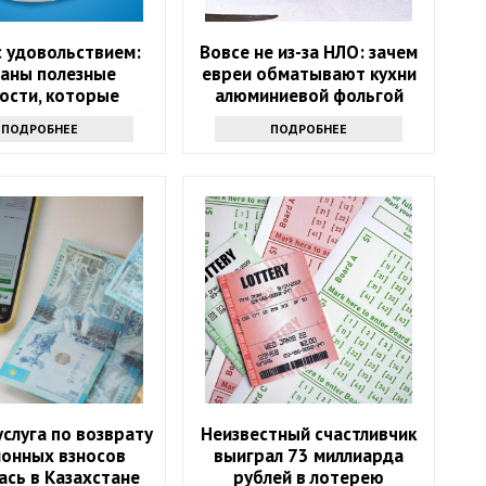
с удовольствием:
Вовсе не из-за НЛО: зачем
ваны полезные
евреи обматывают кухни
ости, которые
алюминиевой фольгой
т скинуть лишний
ПОДРОБНЕЕ
ПОДРОБНЕЕ
вес
слуга по возврату
Неизвестный счастливчик
ионных взносов
выиграл 73 миллиарда
ась в Казахстане
рублей в лотерею