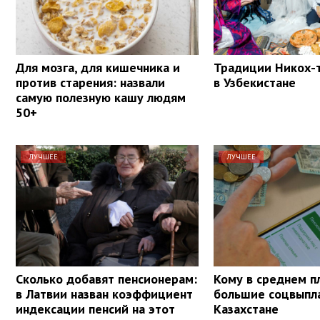
Для мозга, для кишечника и
Традиции Никох-т
против старения: назвали
в Узбекистане
самую полезную кашу людям
50+
ЛУЧШЕЕ
ЛУЧШЕЕ
Сколько добавят пенсионерам:
Кому в среднем п
в Латвии назван коэффициент
большие соцвыпл
индексации пенсий на этот
Казахстане