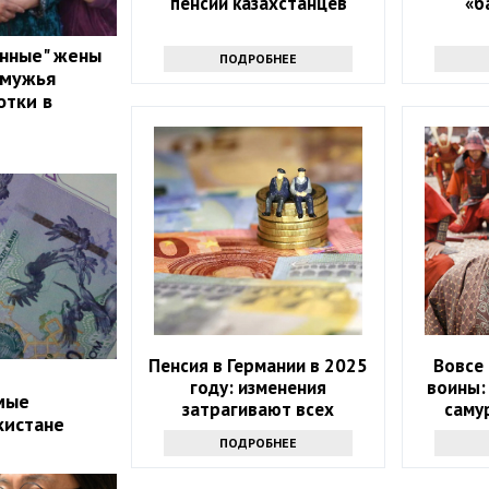
пенсии казахстанцев
«б
енные" жены
ПОДРОБНЕЕ
 мужья
отки в
Пенсия в Германии в 2025
Вовсе
году: изменения
воины:
мые
затрагивают всех
саму
кистане
пенсионеров
ПОДРОБНЕЕ