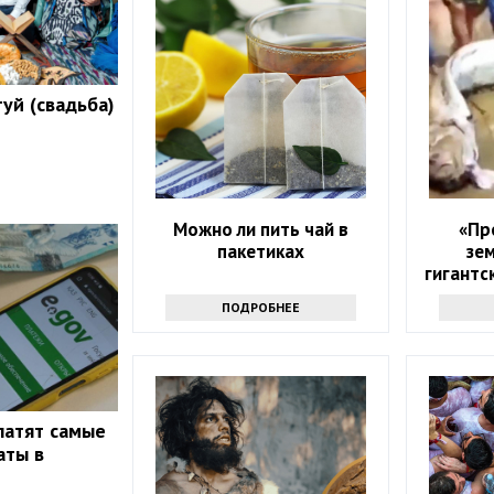
уй (свадьба)
Можно ли пить чай в
«Пр
пакетиках
зе
гигантс
ПОДРОБНЕЕ
латят самые
аты в