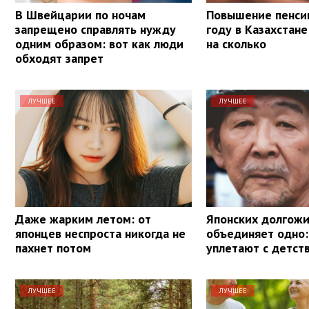
В Швейцарии по ночам
Повышение пенси
запрещено справлять нужду
году в Казахстане
одним образом: вот как люди
на сколько
обходят запрет
ЛУЧШЕЕ
ЛУЧШЕЕ
Даже жарким летом: от
Японских долгож
японцев неспроста никогда не
объединяет одно:
пахнет потом
уплетают с детст
ЛУЧШЕЕ
ЛУЧШЕЕ