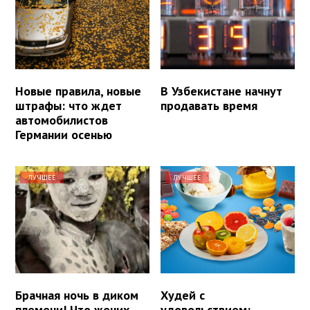
Новые правила, новые
В Узбекистане начнут
штрафы: что ждет
продавать время
автомобилистов
Германии осенью
ЛУЧШЕЕ
ЛУЧШЕЕ
Брачная ночь в диком
Худей с
племени! Что жених
удовольствием: