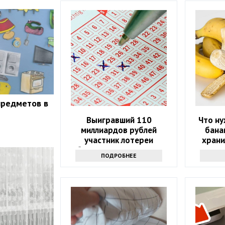
предметов в
Выигравший 110
Что ну
миллиардов рублей
бана
участник лотереи
храни
объявился через девять
дольш
ПОДРОБНЕЕ
месяцев
мале