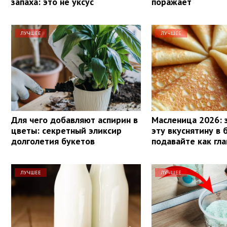
запаха: это не уксус
поражает
ЛУЧШЕЕ
ЛУЧШЕЕ
Для чего добавляют аспирин в
Масленица 2026: 
цветы: секретный эликсир
эту вкуснятину в 
долголетия букетов
подавайте как гл
ЛУЧШЕЕ
ЛУЧШЕЕ