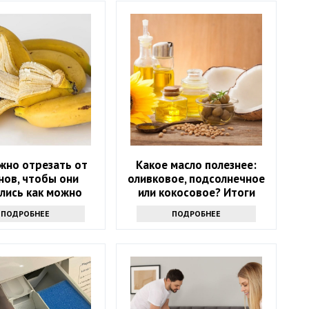
жно отрезать от
Какое масло полезнее:
нов, чтобы они
оливковое, подсолнечное
лись как можно
или кокосовое? Итоги
е и не чернели:
споров
ПОДРОБНЕЕ
ПОДРОБНЕЕ
нькая хитрость