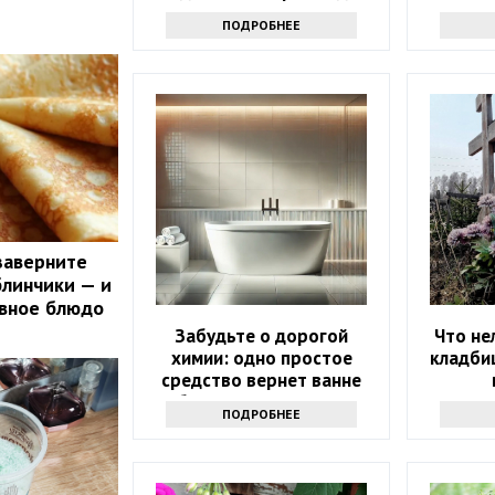
дома
ПОДРОБНЕЕ
заверните
блинчики — и
авное блюдо
Забудьте о дорогой
Что не
химии: одно простое
кладби
средство вернет ванне
белизну за 10 минут
ПОДРОБНЕЕ