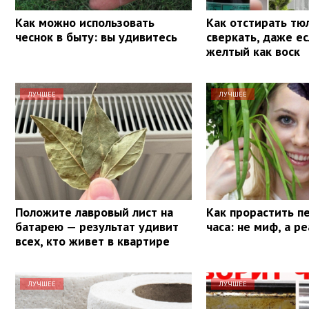
Как можно использовать
Как отстирать тю
чеснок в быту: вы удивитесь
сверкать, даже е
желтый как воск
ЛУЧШЕЕ
ЛУЧШЕЕ
Положите лавровый лист на
Как прорастить п
батарею — результат удивит
часа: не миф, а р
всех, кто живет в квартире
ЛУЧШЕЕ
ЛУЧШЕЕ