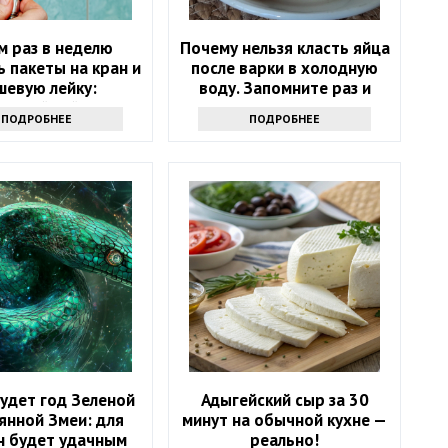
м раз в неделю
Почему нельзя класть яйца
 пакеты на кран и
после варки в холодную
шевую лейку:
воду. Запомните раз и
ресный лайфхак
навсегда
ПОДРОБНЕЕ
ПОДРОБНЕЕ
удет год Зеленой
Адыгейский сыр за 30
янной Змеи: для
минут на обычной кухне —
н будет удачным
реально!