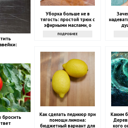
Уборка больше не в
Заче
тягость: простой трюк с
надевать
эфирными маслами, о
ду
котором мало кто знает
инте
ПОДРОБНЕЕ
стить
авейки:
Как сделать педикюр при
Каким б
и бросить
помощи лимона:
Дерев
ответ
бюджетный вариант для
кого о