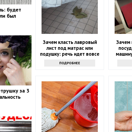
ль: будет
сли был
Зачем класть лавровый
Зачем 
лист под матрас или
посуд
подушку: речь идет вовсе
машину
не о примете
ПОДРОБНЕЕ
етрушку за 3
еальность