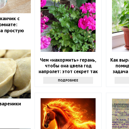
канчик с
омнате:
ла простую
Чем «накормить» герань,
Как выр
чтобы она цвела год
помид
напролет: этот секрет так
задача
просто не выведать
ПОДРОБНЕЕ
 вареники