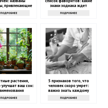
ачей: названы
список фаворитов: какие
ы, привлекающие
знаки зодиака ждет
деньги
ошеломительный успех в
ПОДРОБНЕЕ
ПОДРОБНЕЕ
ближайшие 10 дней
тные растения,
5 признаков того, что
 улучшат ваш сон:
человек скоро умрет:
наименования
важно знать каждому
ПОДРОБНЕЕ
ПОДРОБНЕЕ