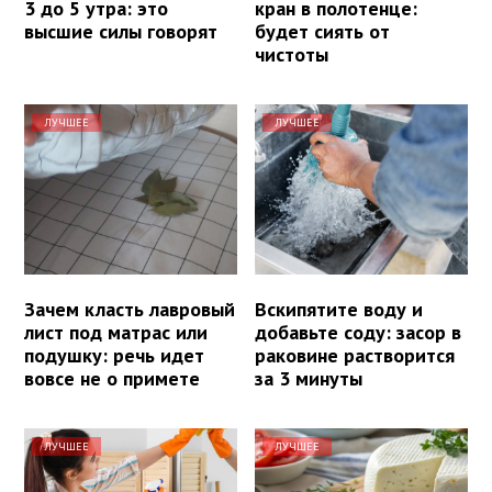
3 до 5 утра: это
кран в полотенце:
высшие силы говорят
будет сиять от
чистоты
ЛУЧШЕЕ
ЛУЧШЕЕ
Зачем класть лавровый
Вскипятите воду и
лист под матрас или
добавьте соду: засор в
подушку: речь идет
раковине растворится
вовсе не о примете
за 3 минуты
ЛУЧШЕЕ
ЛУЧШЕЕ