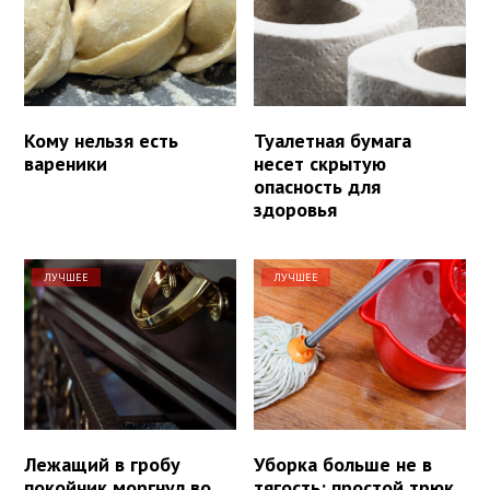
Кому нельзя есть
Туалетная бумага
вареники
несет скрытую
опасность для
здоровья
ЛУЧШЕЕ
ЛУЧШЕЕ
Лежащий в гробу
Уборка больше не в
покойник моргнул во
тягость: простой трюк