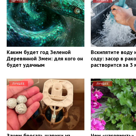
ЛУЧШЕЕ
ЛУЧШЕЕ
Каким будет год Зеленой
Вскипятите воду 
Деревянной Змеи: для кого он
соду: засор в рак
будет удачным
растворится за 3
ЛУЧШЕЕ
ЛУЧШЕЕ
Зачем бросать шарики из
Чем «накормить» 