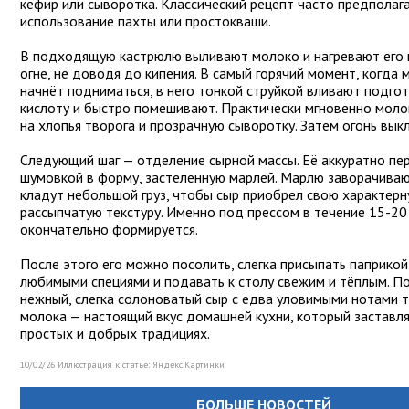
кефир или сыворотка. Классический рецепт часто предполаг
использование пахты или простокваши.
В подходящую кастрюлю выливают молоко и нагревают его 
огне, не доводя до кипения. В самый горячий момент, когда
начнёт подниматься, в него тонкой струйкой вливают подго
кислоту и быстро помешивают. Практически мгновенно моло
на хлопья творога и прозрачную сыворотку. Затем огонь вык
Следующий шаг — отделение сырной массы. Её аккуратно п
шумовкой в форму, застеленную марлей. Марлю заворачивают
кладут небольшой груз, чтобы сыр приобрел свою характерну
рассыпчатую текстуру. Именно под прессом в течение 15-20
окончательно формируется.
После этого его можно посолить, слегка присыпать паприкой
любимыми специями и подавать к столу свежим и тёплым. П
нежный, слегка солоноватый сыр с едва уловимыми нотами 
молока — настоящий вкус домашней кухни, который заставл
простых и добрых традициях.
10/02/26 Иллюстрация к статье:
Яндекс.Картинки
БОЛЬШЕ НОВОСТЕЙ