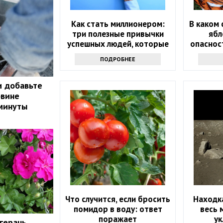
Как стать миллионером:
В каком 
три полезные привычки
ябл
успешных людей, которые
опаснос
помогут и вам
ПОДРОБНЕЕ
и добавьте
овине
 минуты
Что случится, если бросить
Находка
помидор в воду: ответ
весь 
поражает
у
герань,