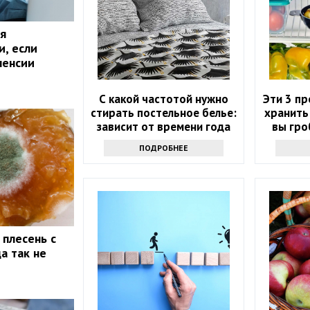
я
и, если
пенсии
С какой частотой нужно
Эти 3 п
стирать постельное белье:
хранить
зависит от времени года
вы гро
ПОДРОБНЕЕ
 плесень с
а так не