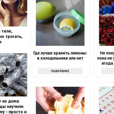
 теле,
о трогать,
я
Где лучше хранить лимоны:
Не пок
в холодильнике или нет
пока не 
ягода 
бела
ПОДРОБНЕЕ
 из дома
йцы научили
му - просто и