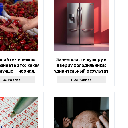
упайте черешню,
Зачем класть купюру в
узнаете это: какая
дверцу холодильника:
лучше – черная,
удивительный результат
я или розовая
ПОДРОБНЕЕ
ПОДРОБНЕЕ