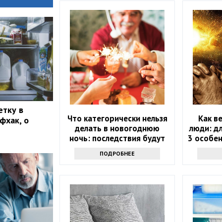
етку в
Что категорически нельзя
Как в
фхак, о
делать в новогоднюю
люди: д
ночь: последствия будут
3 особен
на весь следующий год
пр
ПОДРОБНЕЕ