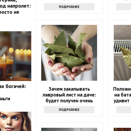
год напролет:
ПОДРОБНЕЕ
росто не
ах богачей:
Зачем закапывать
Положи
лавровый лист на даче:
на бат
ньги
будет получен очень
удивит 
интересный результат
ПОДРОБНЕЕ