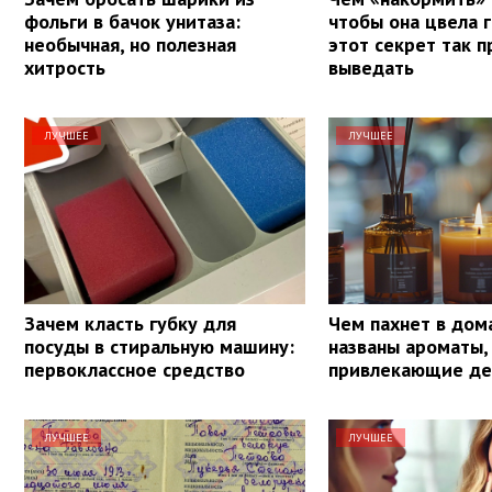
фольги в бачок унитаза:
чтобы она цвела 
необычная, но полезная
этот секрет так п
хитрость
выведать
ЛУЧШЕЕ
ЛУЧШЕЕ
Зачем класть губку для
Чем пахнет в дом
посуды в стиральную машину:
названы ароматы,
первоклассное средство
привлекающие де
ЛУЧШЕЕ
ЛУЧШЕЕ