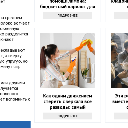
помощи лимона:
кладби
ает
бюджетный вариант для
дома
ПОДРОБНЕЕ
на среднем
 молоко вот-вот
товленную
ко разделится
лючают.
ерекладывают
, а сверху
ю упругую, но
 минут сыр
 или другими
олучается
топлёного
Как одним движением
Эти р
яет вспомнить о
стереть с зеркала все
вместе
разводы: самый
эффективный способ
ПОДРОБНЕЕ