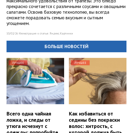
максимального удовольствия от трапезы. Это блюдо
прекрасно сочетается с различными соусами и овощными
салатами. Освоив базовую технологию, вы всегда
сможете порадовать семью вкусным и сытным
угощением.
10/02/26 Иллюстрация к статье:
Яндекс.Картинки
БОЛЬШЕ НОВОСТЕЙ
ЛУЧШЕЕ
ЛУЧШЕЕ
Всего одна чайная
Как избавиться от
ложка, и следы от
седины без покраски
утюга исчезнут с
волос: хитрость, с
одежды: попробуйте
которой должна быть