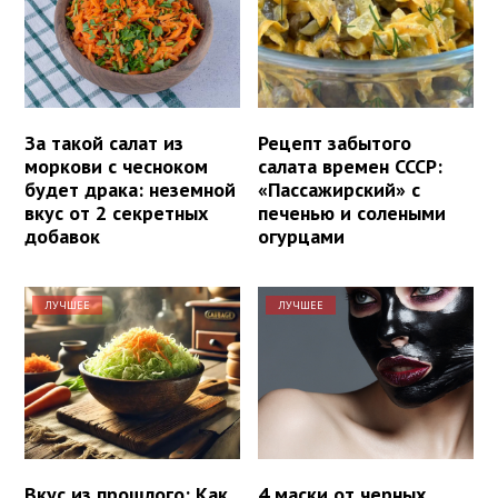
За такой салат из
Рецепт забытого
моркови с чесноком
салата времен СССР:
будет драка: неземной
«Пассажирский» с
вкус от 2 секретных
печенью и солеными
добавок
огурцами
ЛУЧШЕЕ
ЛУЧШЕЕ
Вкус из прошлого: Как
4 маски от черных