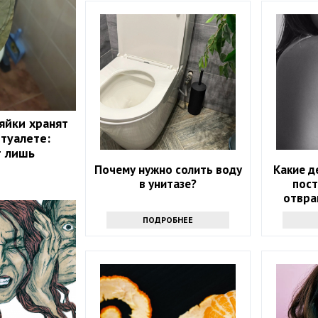
яйки хранят
 туалете:
т лишь
Почему нужно солить воду
Какие д
в унитазе?
пос
отвра
ПОДРОБНЕЕ