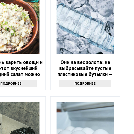
нь варить овощи и
Они на вес золота: не
этот вкуснейший
выбрасывайте пустые
дний салат можно
пластиковые бутылки —
овить за 5 минут
обалдеете, зачем они
ПОДРОБНЕЕ
ПОДРОБНЕЕ
нужны