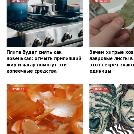
ЛУЧШЕЕ
ЛУЧШЕЕ
Плита будет сиять как
Зачем хитрые хоз
новенькая: отмыть прилипший
лавровые листы в
жир и нагар помогут эти
этот секрет знаю
копеечные средства
единицы
ЛУЧШЕЕ
ЛУЧШЕЕ