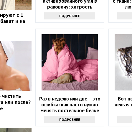
активированного угля в
с ткани
раковину: хитрость
лю
опытных хозяек
ируют с 1
ПОДРОБНЕЕ
бавят и на
о чистить
Раз в неделю или две – это
Вот п
а или после?
ошибка: как часто нужно
нельзя 
ие
менять постельное белье
ПОДРОБНЕЕ