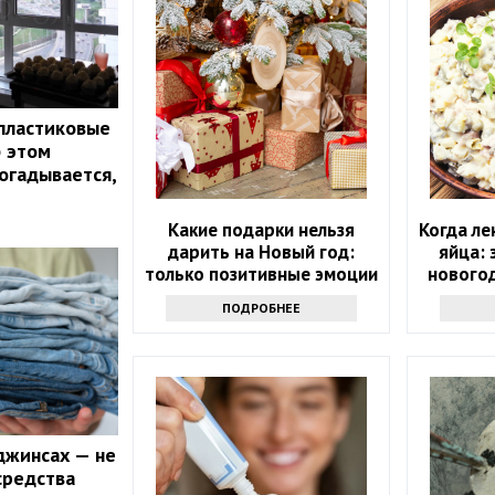
пластиковые
б этом
огадывается,
Какие подарки нельзя
Когда ле
дарить на Новый год:
яйца: 
только позитивные эмоции
нового
пригот
ПОДРОБНЕЕ
джинсах — не
средства