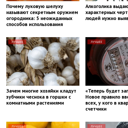
Почему луковую шелуху
Алкоголика выдаю
называют секретным оружием
характерных черт
огородника: 5 неожиданных
людей нужно выяв
способов использования
ЛУЧШЕЕ
ЛУЧШЕЕ
Зачем многие хозяйки кладут
«Теперь будет за
зубчики чеснока в горшки с
Новое правило вв
комнатными растениями
всех, у кого в ква
счетчики
ЛУЧШЕЕ
ЛУЧШЕЕ