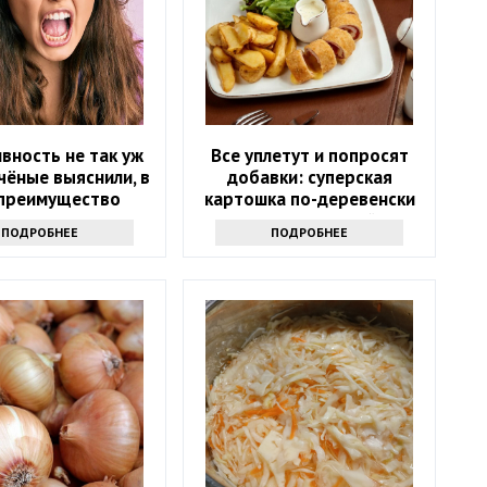
вность не так уж
Все уплетут и попросят
Учёные выяснили, в
добавки: суперская
преимущество
картошка по-деревенски
токсиков
на гарнир на Новый год
ПОДРОБНЕЕ
ПОДРОБНЕЕ