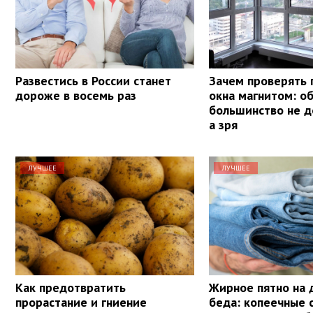
Развестись в России станет
Зачем проверять 
дороже в восемь раз
окна магнитом: о
большинство не д
а зря
ЛУЧШЕЕ
ЛУЧШЕЕ
Как предотвратить
Жирное пятно на 
прорастание и гниение
беда: копеечные 