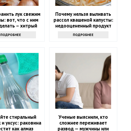
ранить лук свежим
Почему нельзя выливать
ы: вот, что с ним
рассол квашеной капусты:
делать – хитрый
недооцененный продукт
секрет
ПОДРОБНЕЕ
ПОДРОБНЕЕ
йте стиральный
Ученые выяснили, кто
и уксус: раковина
сложнее переживает
естит как алмаз
развод — мужчины или