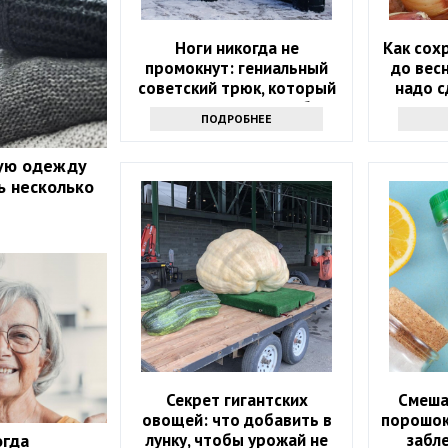
Ноги никогда не
Как сох
промокнут: гениальный
до весн
советский трюк, который
надо с
сохранит сухость в обуви
ПОДРОБНЕЕ
ую одежду
ть несколько
Секрет гигантских
Смеша
овощей: что добавить в
порошок 
лунку, чтобы урожай не
забл
огда